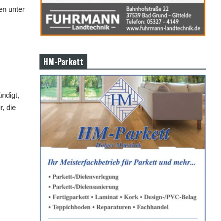
en unter
HM-Parkett
ndigt,
, die