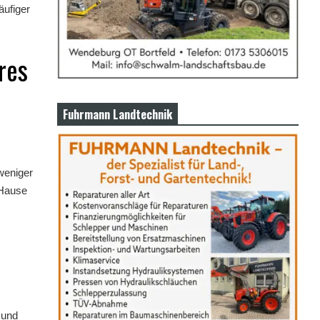
äufiger
res
Fuhrmann Landtechnik
weniger
 Hause
 und