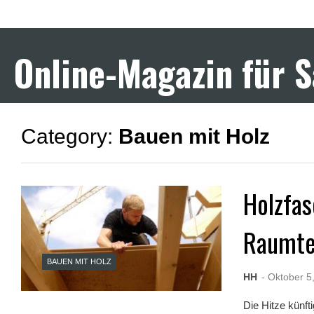
F
u
l
l
Online-Magazin für 
D
e
s
i
S
e
Category:
Bauen mit Holz
x
X
X
X
X
Holzfa
P
o
r
Raumte
n
v
i
BAUEN MIT HOLZ
d
HH
- Oktober 5
e
o
Die Hitze künf
s