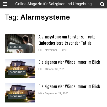
F
Online-Magazin für Salzgitter und Umgebung
u
l
l
Tag:
Alarmsysteme
D
e
s
i
Alarmsysteme am Fenster schrecken
S
e
Einbrecher bereits vor der Tat ab
x
SICHERHEIT
X
HH
- November 5, 2020
X
X
Die eigenen vier Wände immer im Blick
X
P
HH
- Oktober 30, 2020
o
SICHERHEIT
r
n
v
Die eigenen vier Wände immer im Blick
i
d
HH
- September 29, 2020
e
SICHERHEIT
o
s