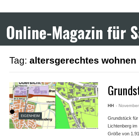
F
u
l
l
Online-Magazin für 
D
e
s
i
S
e
Tag:
altersgerechtes wohnen
x
X
X
X
X
Grunds
P
o
r
n
HH
- November
v
i
EIGENHEIM
Grundstück für 
d
e
Lichtenberg im
o
Größe von 1.91
s