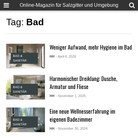
F
Online-Magazin für Salzgitter und Umgebung
u
l
l
Tag:
Bad
D
e
s
i
Weniger Aufwand, mehr Hygiene im Bad
S
e
BAD &
HH
- April 6, 2026
x
SANITÄR
X
X
X
Harmonischer Dreiklang: Dusche,
X
Armatur und Fliese
P
BAD &
o
SANITÄR
HH
- November 1, 2025
r
n
v
Eine neue Wellnesserfahrung im
i
eigenen Badezimmer
d
BAD &
e
SANITÄR
HH
- November 30, 2024
o
s