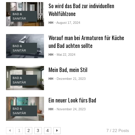
X
So wird das Bad zur individuellen
X
Wohlfühlzone
X
BAD &
B
SANITÄR
HH
- August 17, 2024
F
V
i
Worauf man bei Armaturen für Küche
d
und Bad achten sollte
e
BAD &
SANITÄR
o
HH
- Mai 22, 2024
s
X
Mein Bad, mein Stil
X
X
BAD &
H
HH
- Dezember 21, 2023
SANITÄR
D
S
e
Ein neuer Look fürs Bad
x
F
BAD &
HH
- November 24, 2023
r
SANITÄR
e
e
P
1
2
3
4
7 / 22 Posts
o