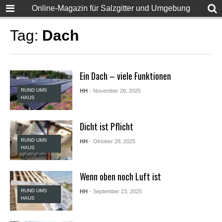
F
Online-Magazin für Salzgitter und Umgebung
u
l
l
Tag:
Dach
D
e
s
i
Ein Dach – viele Funktionen
S
e
RUND UMS
HH
- November 26, 2025
x
HAUS
X
X
X
Dicht ist Pflicht
X
P
RUND UMS
HH
- Oktober 28, 2025
o
HAUS
r
n
v
Wenn oben noch Luft ist
i
d
RUND UMS
HH
- September 23, 2025
HAUS
e
o
s