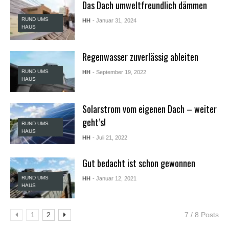
Das Dach umweltfreundlich dämmen
X
X
RUND UMS
HH
- Januar 31, 2024
X
HAUS
B
F
V
Regenwasser zuverlässig ableiten
i
d
RUND UMS
HH
- September 19, 2022
e
HAUS
o
s
Solarstrom vom eigenen Dach – weiter
X
X
geht’s!
RUND UMS
X
HAUS
H
HH
- Juli 21, 2022
D
S
Gut bedacht ist schon gewonnen
e
x
RUND UMS
HH
- Januar 12, 2021
F
HAUS
r
e
e
1
2
7 / 8 Posts
P
o