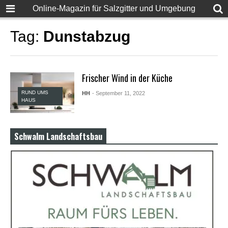
F
Online-Magazin für Salzgitter und Umgebung
u
l
l
Tag:
Dunstabzug
D
e
s
i
Frischer Wind in der Küche
S
e
RUND UMS
HH
- September 11, 2022
x
HAUS
X
X
X
X
Schwalm Landschaftsbau
P
o
r
n
v
i
d
e
o
s