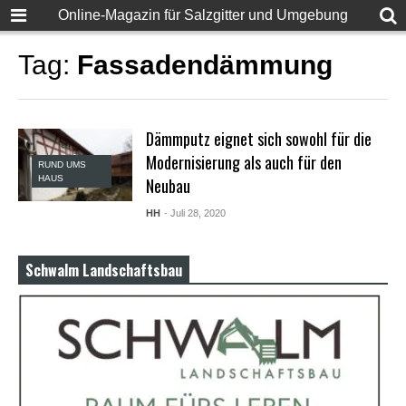
F
Online-Magazin für Salzgitter und Umgebung
u
l
l
Tag:
Fassadendämmung
D
e
s
i
Dämmputz eignet sich sowohl für die
S
e
Modernisierung als auch für den
RUND UMS
x
HAUS
Neubau
X
X
HH
- Juli 28, 2020
X
X
P
Schwalm Landschaftsbau
o
r
n
v
i
d
e
o
s