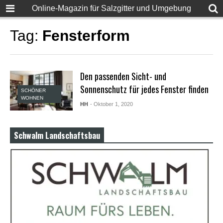
F
Online-Magazin für Salzgitter und Umgebung
u
l
l
Tag:
Fensterform
D
e
s
i
Den passenden Sicht- und
S
e
Sonnenschutz für jedes Fenster finden
SCHÖNER
x
WOHNEN
X
HH
- Oktober 1, 2020
X
X
X
Schwalm Landschaftsbau
P
o
r
n
v
i
d
e
o
s