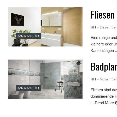
s
e
Fliesen
x
r
5
HH
- Dezember
7
s
BAD & SANITÄR
h
Eine ruhige un
e
kleinere oder 
l
Kantenlängen ..
l
p
h
Badplan
p
S
h
e
HH
- November
l
l
BAD & SANITÄR
Fliesen sind d
d
dominierende Fa
o
w
...
Read More
n
l
o