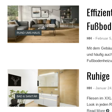
r
Effizi
n
M
o
Fußbod
v
i
e
RUND UMS HAUS
s
HH
- Februar 5
d
e
u
Mit dem Gebäu
t
und häufig au
s
Fußbodenheizun
c
h
p
Ruhige 
o
r
n
HH
- Januar 24
o
g
BAD & SANITÄR
e
Fliesen im XXL-
i
Look in jeden 
l
Read More
e