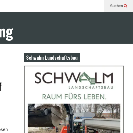
Suchen
ung
Schwalm Landschaftsbau
f
esen