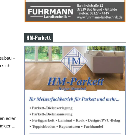
HM-Parkett
eubau –
 sich
nen edlen
iger ...