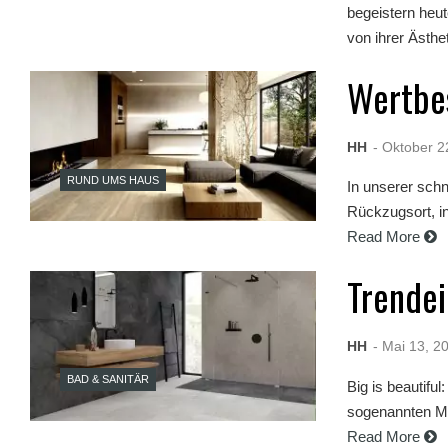
X
begeistern heut
X
von ihrer Ästhet
X
B
Wertbe
F
V
i
d
HH
- Oktober 2
e
o
RUND UMS HAUS
In unserer schn
s
X
Rückzugsort, in
X
Read More
X
H
Trendei
D
S
e
x
HH
- Mai 13, 2
F
r
BAD & SANITÄR
Big is beautifu
e
e
sogenannten Me
P
Read More
o