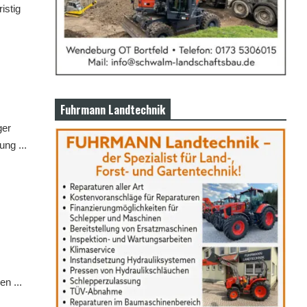
istig
Fuhrmann Landtechnik
ger
ung ...
n ...