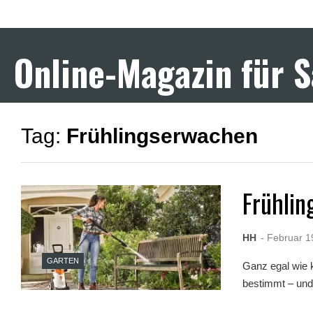
F
u
l
l
Online-Magazin für 
D
e
s
i
S
e
Tag:
Frühlingserwachen
x
X
X
X
X
Frühli
P
o
r
n
HH
- Februar 1
v
i
GARTEN
Ganz egal wie 
d
e
bestimmt – und 
o
s