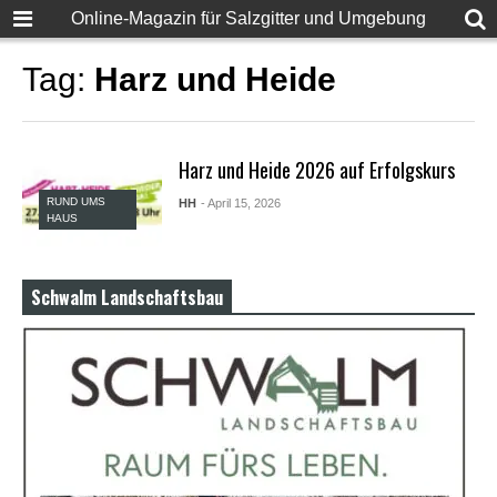
F
Online-Magazin für Salzgitter und Umgebung
u
l
l
Tag:
Harz und Heide
D
e
s
i
Harz und Heide 2026 auf Erfolgskurs
S
e
RUND UMS
HH
- April 15, 2026
x
HAUS
X
X
X
X
Schwalm Landschaftsbau
P
o
r
n
v
i
d
e
o
s