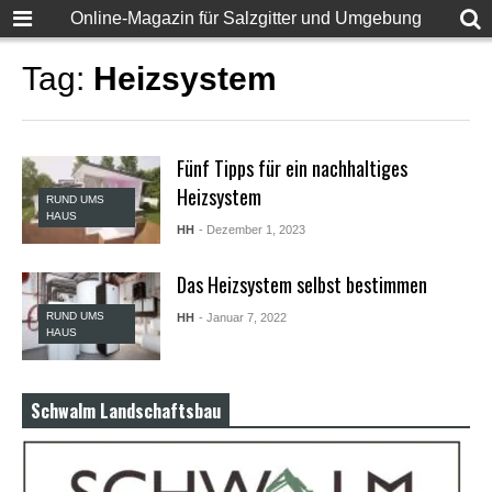
F
Online-Magazin für Salzgitter und Umgebung
u
l
l
Tag:
Heizsystem
D
e
s
i
Fünf Tipps für ein nachhaltiges
S
e
Heizsystem
RUND UMS
x
HAUS
X
HH
- Dezember 1, 2023
X
X
Das Heizsystem selbst bestimmen
X
P
RUND UMS
HH
- Januar 7, 2022
o
HAUS
r
n
v
i
Schwalm Landschaftsbau
d
e
o
s