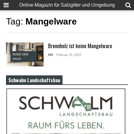
F
Online-Magazin für Salzgitter und Umgebung
u
l
l
Tag:
Mangelware
D
e
s
i
Brennholz ist keine Mangelware
S
e
RUND UMS
HH
- Februar 15, 2022
x
HAUS
X
X
X
X
Schwalm Landschaftsbau
P
o
r
n
v
i
d
e
o
s