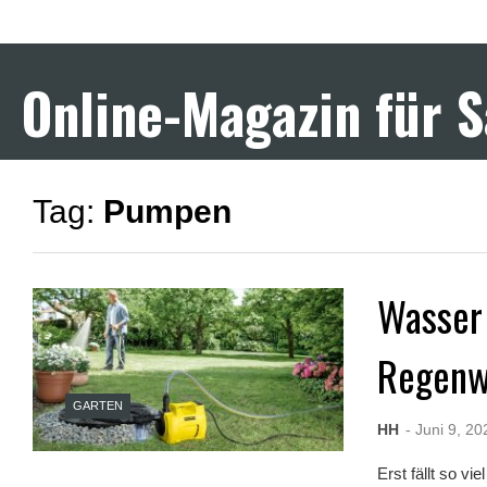
F
u
l
l
Online-Magazin für 
D
e
s
i
S
e
Tag:
Pumpen
x
X
X
X
X
Wasser
P
o
r
Regenw
n
v
i
GARTEN
d
HH
- Juni 9, 20
e
o
Erst fällt so v
s