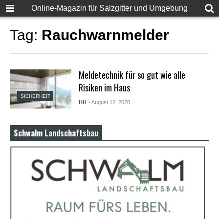
F
Online-Magazin für Salzgitter und Umgebung
u
l
l
Tag:
Rauchwarnmelder
D
e
s
i
Meldetechnik für so gut wie alle
S
e
Risiken im Haus
x
SICHERHEIT
X
HH
- August 12, 2020
X
X
X
Schwalm Landschaftsbau
P
o
r
n
v
i
d
e
o
s