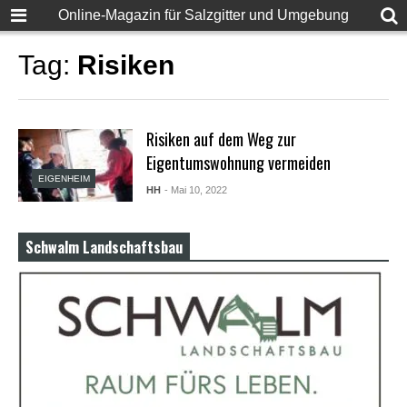
F
Online-Magazin für Salzgitter und Umgebung
u
l
l
Tag:
Risiken
D
e
s
i
Risiken auf dem Weg zur
S
e
Eigentumswohnung vermeiden
x
EIGENHEIM
X
HH
- Mai 10, 2022
X
X
X
Schwalm Landschaftsbau
P
o
r
n
v
i
d
e
o
s