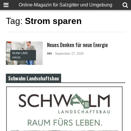
F
Online-Magazin für Salzgitter und Umgebung
u
l
l
Tag:
Strom sparen
D
e
s
i
Neues Denken für neue Energie
S
e
RUND UMS
HH
- September 27, 2025
x
HAUS
X
X
X
X
Schwalm Landschaftsbau
P
o
r
n
v
i
d
e
o
s