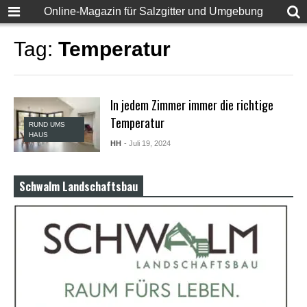
F
Online-Magazin für Salzgitter und Umgebung
u
l
l
Tag:
Temperatur
D
e
s
i
In jedem Zimmer immer die richtige
S
e
Temperatur
RUND UMS
x
HAUS
X
HH
- Juli 19, 2024
X
X
X
Schwalm Landschaftsbau
P
o
r
n
v
i
d
e
o
s