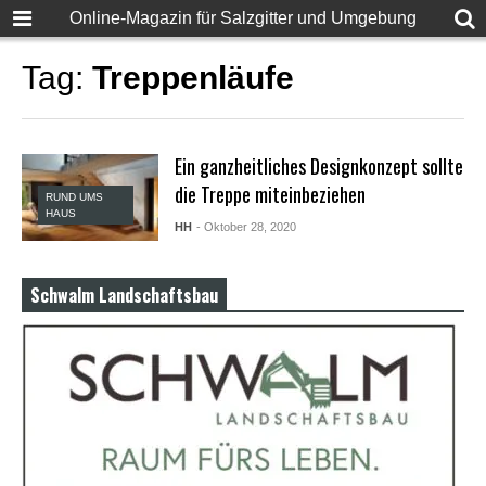
F
Online-Magazin für Salzgitter und Umgebung
u
l
l
Tag:
Treppenläufe
D
e
s
i
Ein ganzheitliches Designkonzept sollte
S
e
die Treppe miteinbeziehen
RUND UMS
x
HAUS
X
HH
- Oktober 28, 2020
X
X
X
Schwalm Landschaftsbau
P
o
r
n
v
i
d
e
o
s