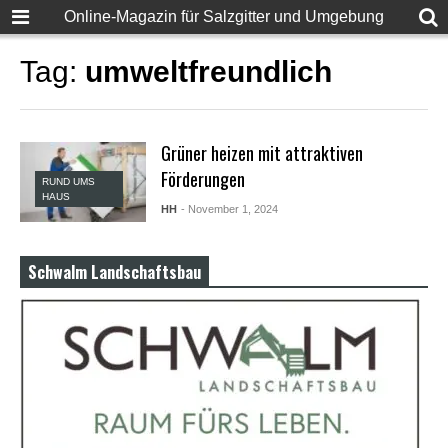
F
Online-Magazin für Salzgitter und Umgebung
u
l
l
Tag:
umweltfreundlich
D
e
s
i
Grüner heizen mit attraktiven
S
e
Förderungen
RUND UMS
x
HAUS
X
HH
- November 1, 2024
X
X
X
Schwalm Landschaftsbau
P
o
r
n
v
i
d
e
o
s