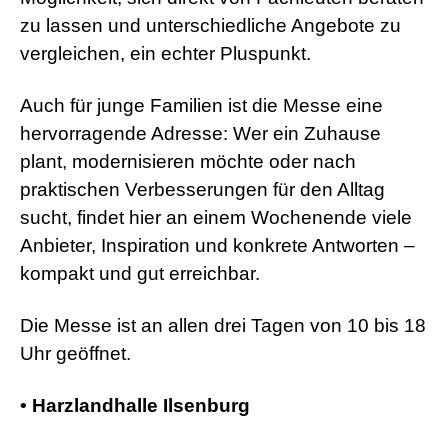
a
zu lassen und unterschiedliche Angebote zu
d
vergleichen, ein echter Pluspunkt.
w
o
r
Auch für junge Familien ist die Messe eine
m
s
hervorragende Adresse: Wer ein Zuhause
h
plant, modernisieren möchte oder nach
e
l
praktischen Verbesserungen für den Alltag
l
s
sucht, findet hier an einem Wochenende viele
e
Anbieter, Inspiration und konkrete Antworten –
x
v
kompakt und gut erreichbar.
i
d
e
Die Messe ist an allen drei Tagen von 10 bis 18
o
Uhr geöffnet.
x
x
x
• Harzlandhalle Ilsenburg
v
i