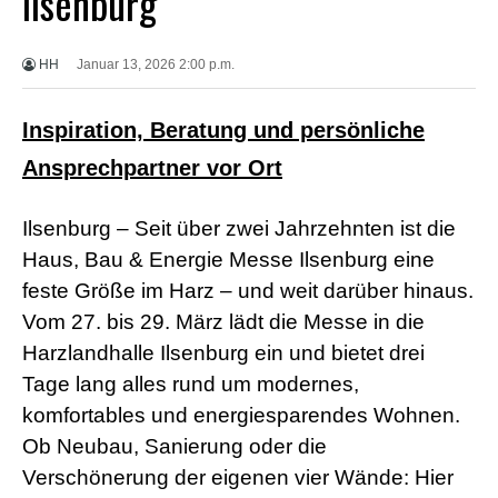
Ilsenburg
X
X
X
HH
Januar 13, 2026 2:00 p.m.
B
F
V
Inspiration, Beratung und persönliche
i
d
Ansprechpartner vor Ort
e
o
s
Ilsenburg – Seit über zwei Jahrzehnten ist die
X
X
Haus, Bau & Energie Messe Ilsenburg eine
X
feste Größe im Harz – und weit darüber hinaus.
H
D
Vom 27. bis 29. März lädt die Messe in die
S
Harzlandhalle Ilsenburg ein und bietet drei
e
x
Tage lang alles rund um modernes,
F
r
komfortables und energiesparendes Wohnen.
e
Ob Neubau, Sanierung oder die
e
P
Verschönerung der eigenen vier Wände: Hier
o