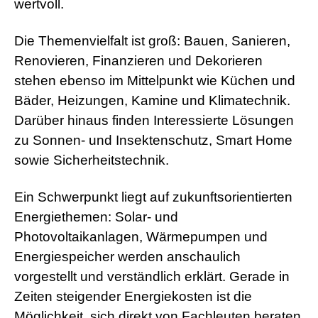
wertvoll.
s
e
x
Die Themenvielfalt ist groß: Bauen, Sanieren,
r
Renovieren, Finanzieren und Dekorieren
5
7
stehen ebenso im Mittelpunkt wie Küchen und
s
Bäder, Heizungen, Kamine und Klimatechnik.
h
e
Darüber hinaus finden Interessierte Lösungen
l
l
zu Sonnen- und Insektenschutz, Smart Home
p
sowie Sicherheitstechnik.
h
p
S
Ein Schwerpunkt liegt auf zukunftsorientierten
h
e
Energiethemen: Solar- und
l
Photovoltaikanlagen, Wärmepumpen und
l
d
Energiespeicher werden anschaulich
o
vorgestellt und verständlich erklärt. Gerade in
w
n
Zeiten steigender Energiekosten ist die
l
Möglichkeit, sich direkt von Fachleuten beraten
o