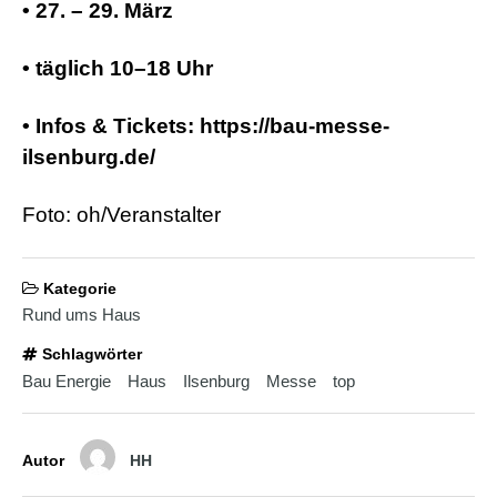
d
• 27. – 29. März
e
o
s
• täglich 10–18 Uhr
j
i
z
• Infos & Tickets:
https://
bau-messe-
z
ilsenburg.de/
m
e
x
Foto: oh/Veranstalter
x
x
i
n
Kategorie
d
Rund ums Haus
i
a
Schlagwörter
n
s
Bau Energie
Haus
Ilsenburg
Messe
top
e
x
l
e
Autor
HH
s