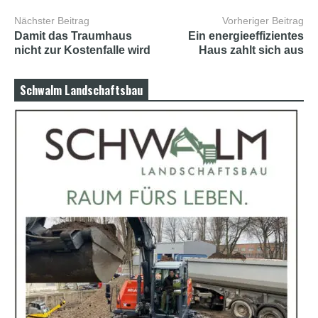
b
i
Nächster Beitrag
Vorheriger Beitrag
a
Damit das Traumhaus
Ein energieeffizientes
n
nicht zur Kostenfalle wird
Haus zahlt sich aus
s
e
x
Schwalm Landschaftsbau
h
d
p
o
r
n