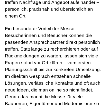
treffen Nachfrage und Angebot aufeinander –
r
n
persönlich, praxisnah und übersichtlich an
M
einem Ort.
o
v
i
Ein besonderer Vorteil der Messe:
e
s
Besucherinnen und Besucher können die
d
passenden Ansprechpartner direkt persönlich
e
u
treffen. Statt lange zu recherchieren oder auf
t
Rückmeldungen zu warten, lassen sich viele
s
c
Fragen sofort vor Ort klären – vom ersten
h
p
Planungsschritt bis zur konkreten Umsetzung.
o
Im direkten Gespräch entstehen schnelle
r
n
Lösungen, verlässliche Kontakte und oft auch
o
neue Ideen, die man online so nicht findet.
g
e
Genau das macht die Messe für viele
i
Bauherren, Eigentümer und Modernisierer so
l
e