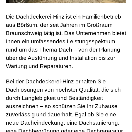
r
n
M
Die Dachdeckerei-Hinz ist ein Familienbetrieb
o
aus Börßum, der seit Jahren im Großraum
v
i
Braunschweig tätig ist. Das Unternehmen bietet
e
s
Ihnen ein umfassendes Leistungsspektrum
d
rund um das Thema Dach – von der Planung
e
u
über die Ausführung und Installation bis zur
t
Wartung und Reparaturen.
s
c
h
Bei der Dachdeckerei-Hinz erhalten Sie
p
o
Dachlösungen von höchster Qualität, die sich
r
durch Langlebigkeit und Beständigkeit
n
o
auszeichnen – so schützen Sie Ihr Zuhause
g
zuverlässig und dauerhaft. Egal ob Sie eine
e
i
neue Dacheindeckung, eine Dachsanierung,
l
eine Dachbegrünung oder eine Dachreparatur
e