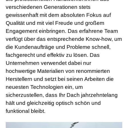
a
verschiedenen Generationen stets
d
gewissenhaft mit dem absoluten Fokus auf
w
o
Qualität und mit viel Freude und großem
r
m
Engagement einbringen. Das erfahrene Team
s
verfügt über das entsprechende Know-how, um
h
e
die Kundenaufträge und Probleme schnell,
l
fachgerecht und effektiv zu lösen. Das
l
s
Unternehmen verwendet dabei nur
e
hochwertige Materialien von renommierten
x
v
Herstellern und setzt bei seinen Arbeiten die
i
neuesten Technologien ein, um
d
e
sicherzustellen, dass Ihr Dach jahrzehntelang
o
x
hält und gleichzeitig optisch schön und
x
funktional bleibt.
x
v
i