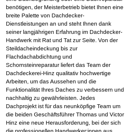
s
benötigen, der Meisterbetrieb bietet Ihnen eine
e
x
breite Palette von Dachdecker-
r
Dienstleistungen an und steht Ihnen dank
5
7
seiner langjährigen Erfahrung im Dachdecker-
s
Handwerk mit Rat und Tat zur Seite. Von der
h
e
Steildacheindeckung bis zur
l
Flachdachabdichtung und
l
p
Schornsteinreparatur liefert das Team der
h
Dachdeckerei-Hinz qualitativ hochwertige
p
S
Arbeiten, um das Aussehen und die
h
e
Funktionalität Ihres Daches zu verbessern und
l
nachhaltig zu gewährleisten. Jedes
l
d
Dachprojekt ist für das neunköpfige Team um
o
die beiden Geschäftsführer Thomas und Victor
w
n
Hinz eine neue Herausforderung, bei der sich
l
die professionellen Handwerker:innen aus
o