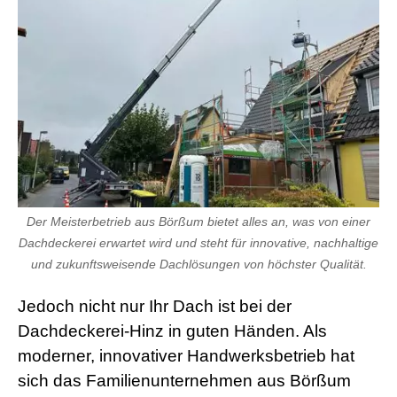
d
e
o
s
j
i
z
z
m
e
x
x
x
i
Der Meisterbetrieb aus Börßum bietet alles an, was von einer
n
d
Dachdeckerei erwartet wird und steht für innovative, nachhaltige
i
und zukunftsweisende Dachlösungen von höchster Qualität.
a
n
s
Jedoch nicht nur Ihr Dach ist bei der
e
Dachdeckerei-Hinz in guten Händen. Als
x
l
moderner, innovativer Handwerksbetrieb hat
e
sich das Familienunternehmen aus Börßum
s