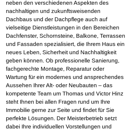
b
neben den verschiedenen Aspekten des
i
nachhaltigen und zukunftsweisenden
a
n
Dachbaus und der Dachpflege auch auf
s
vielseitige Dienstleistungen in den Bereichen
e
x
Dachfenster, Schornsteine, Balkone, Terrassen
h
d
und Fassaden spezialisiert, die Ihrem Haus ein
p
neues Leben, Sicherheit und Nachhaltigkeit
o
r
geben können. Ob professionelle Sanierung,
n
fachgerechte Montage, Reparatur oder
Wartung für ein modernes und ansprechendes
Aussehen Ihrer Alt- oder Neubauten – das
kompetente Team um Thomas und Victor Hinz
steht Ihnen bei allen Fragen rund um Ihre
Immobilie gerne zur Seite und findet für Sie
perfekte Lösungen. Der Meisterbetrieb setzt
dabei Ihre individuellen Vorstellungen und