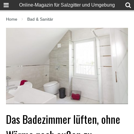
F
Online-Magazin für Salzgitter und Umgebung
u
l
l
Home
Bad & Sanitär
D
e
s
i
S
e
x
X
X
X
X
P
o
r
n
v
i
Das Badezimmer lüften, ohne
d
e
o
s