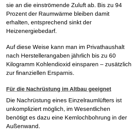
sie an die einströmende Zuluft ab. Bis zu 94
a
d
Prozent der Raumwärme bleiben damit
w
erhalten, entsprechend sinkt der
o
r
Heizenergiebedarf.
m
s
h
Auf diese Weise kann man im Privathaushalt
e
nach Herstellerangaben jährlich bis zu 60
l
l
Kilogramm Kohlendioxid einsparen – zusätzlich
s
e
zur finanziellen Ersparnis.
x
v
i
Für die Nachrüstung im Altbau geeignet
d
e
Die Nachrüstung eines Einzelraumlüfters ist
o
unkompliziert möglich, im Wesentlichen
x
x
benötigt es dazu eine Kernlochbohrung in der
x
Außenwand.
v
i