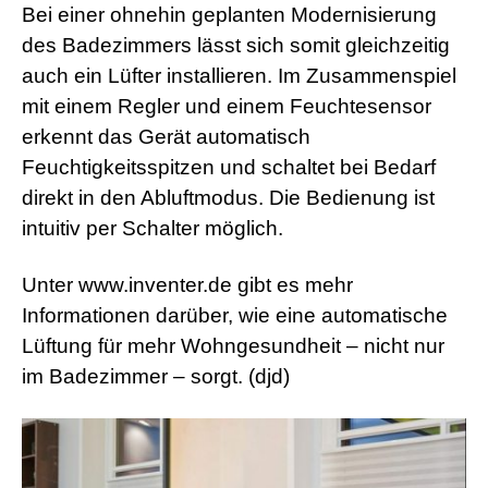
d
Bei einer ohnehin geplanten Modernisierung
e
o
des Badezimmers lässt sich somit gleichzeitig
s
auch ein Lüfter installieren. Im Zusammenspiel
j
i
mit einem Regler und einem Feuchtesensor
z
erkennt das Gerät automatisch
z
m
Feuchtigkeitsspitzen und schaltet bei Bedarf
e
direkt in den Abluftmodus. Die Bedienung ist
x
x
intuitiv per Schalter möglich.
x
i
n
Unter www.inventer.de gibt es mehr
d
Informationen darüber, wie eine automatische
i
a
Lüftung für mehr Wohngesundheit – nicht nur
n
s
im Badezimmer – sorgt. (djd)
e
x
l
e
s