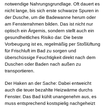
r
notwendige Nahrungsgrundlage. Oft dauert es
n
nicht lange, bis sich erste schwarze Spuren in
M
o
der Dusche, um die Badewanne herum oder
v
am Fensterrahmen bilden. Das ist nicht nur
i
e
optisch ein Ärgernis, sondern stellt auch ein
s
gesundheitliches Risiko dar. Die beste
d
e
Vorbeugung ist es, regelmäßig per Stoßlüftung
u
für Frischluft im Bad zu sorgen und
t
s
überschüssige Feuchtigkeit direkt nach dem
c
h
Duschen oder Baden nach außen zu
p
transportieren.
o
r
n
Der Haken an der Sache: Dabei entweicht
o
g
auch die teuer bezahlte Heizwärme durchs
e
Fenster. Das Bad kühlt unangenehm aus, es
i
l
muss entsprechend kostspielig nachgeheizt
e