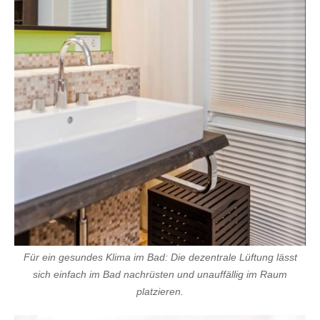
b
i
a
n
s
e
x
h
d
p
o
r
n
Für ein gesundes Klima im Bad: Die dezentrale Lüftung lässt
sich einfach im Bad nachrüsten und unauffällig im Raum
platzieren.