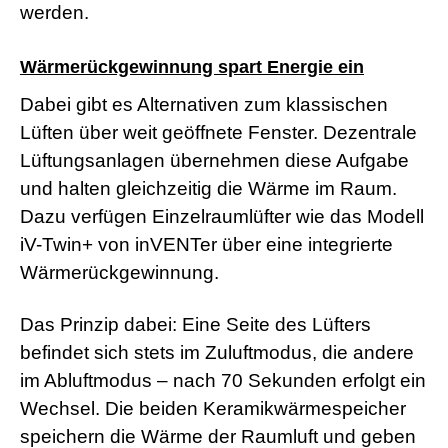
werden.
s
e
x
Wärmerückgewinnung spart Energie ein
r
5
Dabei gibt es Alternativen zum klassischen
7
s
Lüften über weit geöffnete Fenster. Dezentrale
h
Lüftungsanlagen übernehmen diese Aufgabe
e
l
und halten gleichzeitig die Wärme im Raum.
l
p
Dazu verfügen Einzelraumlüfter wie das Modell
h
iV-Twin+ von inVENTer über eine integrierte
p
S
Wärmerückgewinnung.
h
e
l
Das Prinzip dabei: Eine Seite des Lüfters
l
befindet sich stets im Zuluftmodus, die andere
d
o
im Abluftmodus – nach 70 Sekunden erfolgt ein
w
Wechsel. Die beiden Keramikwärmespeicher
n
l
speichern die Wärme der Raumluft und geben
o