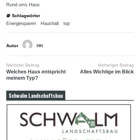
b
Rund ums Haus
i
a
Schlagwörter
n
Energiesparen
Haushalt
top
s
e
x
h
d
Autor
HH
p
o
r
Nächster Beitrag
Vorheriger Beitrag
n
Welches Haus entspricht
Alles Wichtige im Blick
meinem Typ?
Schwalm Landschaftsbau