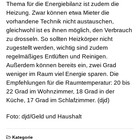
d
Thema für die Energiebilanz ist zudem die
e
o
Heizung. Zwar können etwa Mieter die
s
vorhandene Technik nicht austauschen,
j
i
gleichwohl ist es ihnen möglich, den Verbrauch
z
zu drosseln. So sollten Heizkörper nicht
z
m
zugestellt werden, wichtig sind zudem
e
regelmäßiges Entlüften und Reinigen.
x
x
Außerdem können bereits ein, zwei Grad
x
weniger im Raum viel Energie sparen. Die
i
n
Empfehlungen für die Raumtemperatur: 20 bis
d
i
22 Grad im Wohnzimmer, 18 Grad in der
a
Küche, 17 Grad im Schlafzimmer. (djd)
n
s
e
Foto: djd/Geld und Haushalt
x
l
e
s
Kategorie