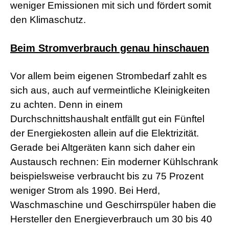
weniger Emissionen mit sich und fördert somit
r
n
den Klimaschutz.
M
o
v
Beim Stromverbrauch genau hinschauen
i
e
s
Vor allem beim eigenen Strombedarf zahlt es
d
sich aus, auch auf vermeintliche Kleinigkeiten
e
u
zu achten. Denn in einem
t
s
Durchschnittshaushalt entfällt gut ein Fünftel
c
der Energiekosten allein auf die Elektrizität.
h
p
Gerade bei Altgeräten kann sich daher ein
o
Austausch rechnen: Ein moderner Kühlschrank
r
n
beispielsweise verbraucht bis zu 75 Prozent
o
weniger Strom als 1990. Bei Herd,
g
e
Waschmaschine und Geschirrspüler haben die
i
Hersteller den Energieverbrauch um 30 bis 40
l
e