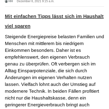
HH
Dezember 6, 2021 9:15 a.m.
X
X
X
Mit einfachen Tipps lässt sich im Haushalt
B
F
V
viel sparen
i
d
Steigende Energiepreise belasten Familien und
e
o
Menschen mit mittlerem bis niedrigem
s
Einkommen besonders. Daher ist es
X
X
empfehlenswert, den eigenen Verbrauch
X
genau zu überprüfen. Oft verbergen sich im
H
D
Alltag Einsparpotenziale, die sich durch
S
Änderungen im eigenen Verhalten nutzen
e
x
lassen. Vielfach lohnt auch der Umstieg auf
F
r
modernere Technik. In beiden Fällen profitiert
e
nicht nur die Haushaltskasse, denn ein
e
P
geringerer Energieverbrauch bringt auch
o