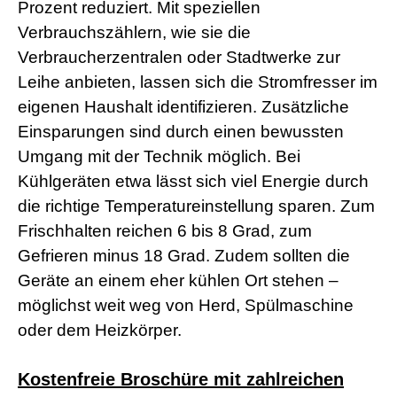
Prozent reduziert. Mit speziellen
s
e
Verbrauchszählern, wie sie die
x
Verbraucherzentralen oder Stadtwerke zur
r
5
Leihe anbieten, lassen sich die Stromfresser im
7
eigenen Haushalt identifizieren. Zusätzliche
s
h
Einsparungen sind durch einen bewussten
e
Umgang mit der Technik möglich. Bei
l
l
Kühlgeräten etwa lässt sich viel Energie durch
p
die richtige Temperatureinstellung sparen. Zum
h
p
Frischhalten reichen 6 bis 8 Grad, zum
S
h
Gefrieren minus 18 Grad. Zudem sollten die
e
Geräte an einem eher kühlen Ort stehen –
l
l
möglichst weit weg von Herd, Spülmaschine
d
oder dem Heizkörper.
o
w
n
Kostenfreie Broschüre mit zahlreichen
l
o