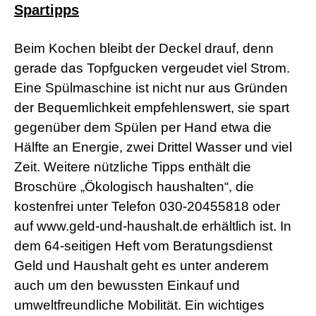
Spartipps
a
d
w
Beim Kochen bleibt der Deckel drauf, denn
o
r
gerade das Topfgucken vergeudet viel Strom.
m
Eine Spülmaschine ist nicht nur aus Gründen
s
h
der Bequemlichkeit empfehlenswert, sie spart
e
gegenüber dem Spülen per Hand etwa die
l
l
Hälfte an Energie, zwei Drittel Wasser und viel
s
e
Zeit. Weitere nützliche Tipps enthält die
x
Broschüre „Ökologisch haushalten“, die
v
i
kostenfrei unter Telefon 030-20455818 oder
d
auf www.geld-und-haushalt.de erhältlich ist. In
e
o
dem 64-seitigen Heft vom Beratungsdienst
x
Geld und Haushalt geht es unter anderem
x
x
auch um den bewussten Einkauf und
v
umweltfreundliche Mobilität. Ein wichtiges
i