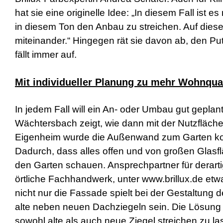
s
hat sie eine originelle Idee: „In diesem Fall ist 
e
x
in diesem Ton den Anbau zu streichen. Auf die
r
miteinander.“ Hingegen rät sie davon ab, den Put
5
7
fällt immer auf.
s
h
e
Mit individueller Planung zu mehr Wohnqual
l
l
p
In jedem Fall will ein An- oder Umbau gut geplan
h
Wächtersbach zeigt, wie dann mit der Nutzfläc
p
S
Eigenheim wurde die Außenwand zum Garten ko
h
Dadurch, dass alles offen und von großen Glasfl
e
l
den Garten schauen. Ansprechpartner für derar
l
d
örtliche Fachhandwerk, unter www.brillux.de etw
o
nicht nur die Fassade spielt bei der Gestaltung
w
n
alte neben neuen Dachziegeln sein. Die Lösung la
l
sowohl alte als auch neue Ziegel streichen zu l
o