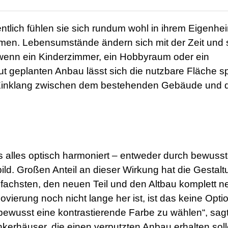
ntlich fühlen sie sich rundum wohl in ihrem Eigenhe
men. Lebensumstände ändern sich mit der Zeit und 
 wenn ein Kinderzimmer, ein Hobbyraum oder ein
gut geplanten Anbau lässt sich die nutzbare Fläche s
hen Einklang zwischen dem bestehenden Gebäude und
 alles optisch harmoniert – entweder durch bewuss
ld. Großen Anteil an dieser Wirkung hat die Gestalt
nfachsten, den neuen Teil und den Altbau komplett n
vierung noch nicht lange her ist, ist das keine Optio
l bewusst eine kontrastierende Farbe zu wählen“, sagt
inkerhäuser, die einen verputzten Anbau erhalten soll