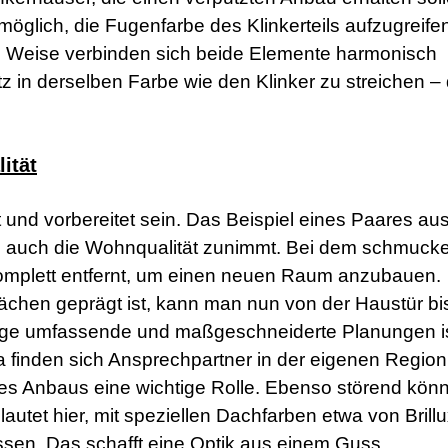
es möglich, die Fugenfarbe des Klinkerteils aufzugreif
se Weise verbinden sich beide Elemente harmonisch
z in derselben Farbe wie den Klinker zu streichen –
ität
t und vorbereitet sein. Das Beispiel eines Paares au
he auch die Wohnqualität zunimmt. Bei dem schmuck
mplett entfernt, um einen neuen Raum anzubauen.
ächen geprägt ist, kann man nun von der Haustür bis
tige umfassende und maßgeschneiderte Planungen i
a finden sich Ansprechpartner in der eigenen Regio
 des Anbaus eine wichtige Rolle. Ebenso störend kön
utet hier, mit speziellen Dachfarben etwa von Brill
assen. Das schafft eine Optik aus einem Guss.