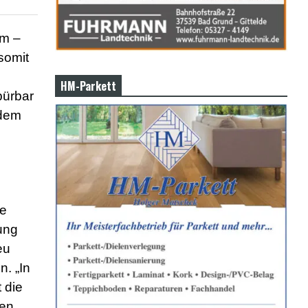
im –
somit
HM-Parkett
pürbar
 dem
te
ung
eu
n. „In
 die
en,