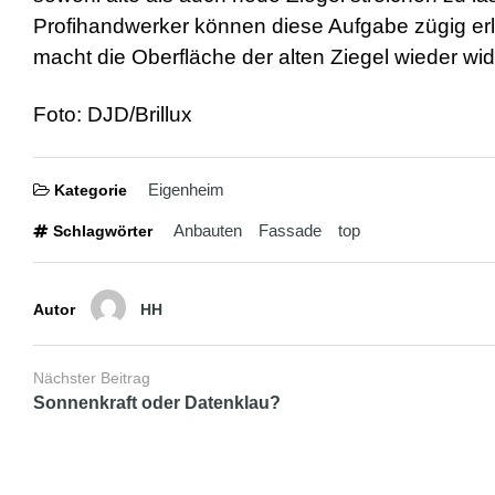
a
Profihandwerker können diese Aufgabe zügig erl
d
macht die Oberfläche der alten Ziegel wieder 
w
o
r
Foto: DJD/Brillux
m
s
h
e
Eigenheim
Kategorie
l
l
Anbauten
Fassade
top
Schlagwörter
s
e
x
v
Autor
HH
i
d
e
o
Nächster Beitrag
x
Sonnenkraft oder Datenklau?
x
x
v
i