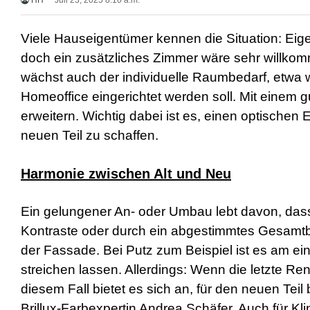
HH
Juli 23, 2025 8:10 a.m.
r
n
M
Viele Hauseigentümer kennen die Situation: Eige
o
doch ein zusätzliches Zimmer wäre sehr willkom
v
i
wächst auch der individuelle Raumbedarf, etwa
e
Homeoffice eingerichtet werden soll. Mit einem 
s
d
erweitern. Wichtig dabei ist es, einen optisc
e
u
neuen Teil zu schaffen.
t
s
c
Harmonie zwischen Alt und Neu
h
p
o
Ein gelungener An- oder Umbau lebt davon, dass
r
Kontraste oder durch ein abgestimmtes Gesamtbi
n
o
der Fassade. Bei Putz zum Beispiel ist es am ei
g
streichen lassen. Allerdings: Wenn die letzte Reno
e
i
diesem Fall bietet es sich an, für den neuen Tei
l
Brillux-Farbexpertin Andrea Schäfer. Auch für Kl
e