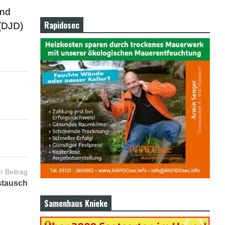
und
Rapidosec
 (DJD)
r Beitrag
stausch
Samenhaus Knieke