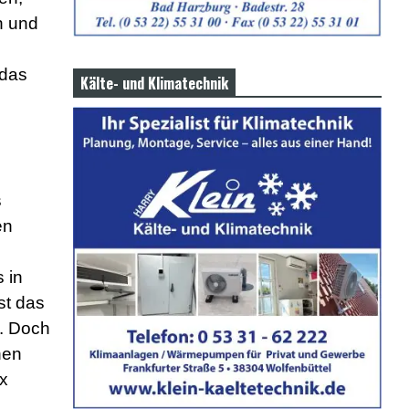
en und
 das
Kälte- und Klimatechnik
s
en
 in
st das
n. Doch
nen
ux