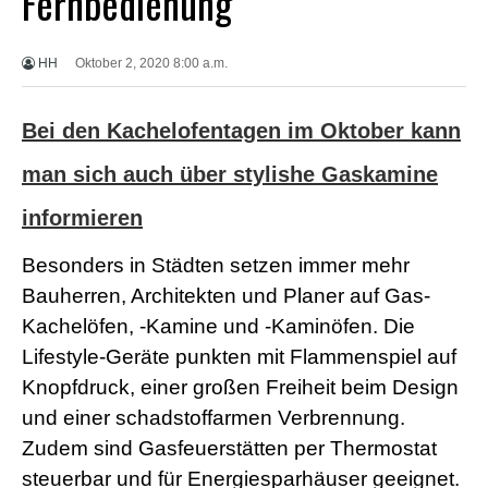
Fernbedienung
X
X
X
HH
Oktober 2, 2020 8:00 a.m.
B
F
V
Bei den Kachelofentagen im Oktober kann
i
d
e
man sich auch über stylishe Gaskamine
o
s
informieren
X
X
Besonders in Städten setzen immer mehr
X
H
Bauherren, Architekten und Planer auf Gas-
D
Kachelöfen, -Kamine und -Kaminöfen. Die
S
e
Lifestyle-Geräte punkten mit Flammenspiel auf
x
F
Knopfdruck, einer großen Freiheit beim Design
r
und einer schadstoffarmen Verbrennung.
e
e
Zudem sind Gasfeuerstätten per Thermostat
P
steuerbar und für Energiesparhäuser geeignet.
o