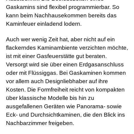
s
Gaskamins sind flexibel programmierbar. So
e
kann beim Nachhausekommen bereits das
x
r
Kaminfeuer einladend lodern.
5
7
s
Auch wer wenig Zeit hat, aber nicht auf ein
h
flackerndes Kaminambiente verzichten möchte,
e
l
ist mit einer Gasfeuerstätte gut beraten.
l
p
Versorgt wird sie über einen Erdgasanschluss
h
oder mit Flüssiggas. Bei Gaskaminen kommen
p
S
vor allem auch Designliebhaber auf ihre
h
Kosten. Die Formfreiheit reicht von kompakten
e
l
über klassische Modelle bis hin zu
l
ausgefallenen Geräten wie Panorama- sowie
d
o
Eck- und Durchsichtkaminen, die den Blick ins
w
Nachbarzimmer freigeben.
n
l
o