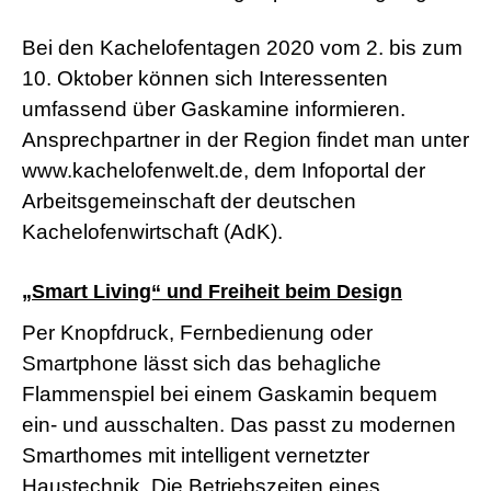
r
n
Bei den Kachelofentagen 2020 vom 2. bis zum
M
o
10. Oktober können sich Interessenten
v
umfassend über Gaskamine informieren.
i
e
Ansprechpartner in der Region findet man unter
s
www.kachelofenwelt.de, dem Infoportal der
d
e
Arbeitsgemeinschaft der deutschen
u
Kachelofenwirtschaft (AdK).
t
s
c
„Smart Living“ und Freiheit beim Design
h
p
o
Per Knopfdruck, Fernbedienung oder
r
Smartphone lässt sich das behagliche
n
o
Flammenspiel bei einem Gaskamin bequem
g
ein- und ausschalten. Das passt zu modernen
e
i
Smarthomes mit intelligent vernetzter
l
Haustechnik. Die Betriebszeiten eines
e