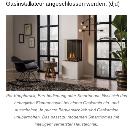
b
Gasinstallateur angeschlossen werden. (djd)
i
a
n
s
e
x
h
d
p
o
r
n
Per Knopfdruck, Fernbedienung oder Smartphone lässt sich das
behagliche Flammenspiel bei einem Gaskamin ein- und
ausschalten. In puncto Bequemlichkeit sind Gaskamine
unübertroffen. Das passt zu modernen Smarthomes mit
intelligent vernetzter Haustechnik.