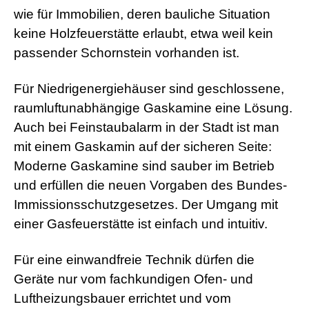
d
wie für Immobilien, deren bauliche Situation
e
o
keine Holzfeuerstätte erlaubt, etwa weil kein
s
j
passender Schornstein vorhanden ist.
i
z
Für Niedrigenergiehäuser sind geschlossene,
z
m
raumluftunabhängige Gaskamine eine Lösung.
e
x
Auch bei Feinstaubalarm in der Stadt ist man
x
mit einem Gaskamin auf der sicheren Seite:
x
i
Moderne Gaskamine sind sauber im Betrieb
n
und erfüllen die neuen Vorgaben des Bundes-
d
i
Immissionsschutzgesetzes. Der Umgang mit
a
einer Gasfeuerstätte ist einfach und intuitiv.
n
s
e
Für eine einwandfreie Technik dürfen die
x
l
Geräte nur vom fachkundigen Ofen- und
e
Luftheizungsbauer errichtet und vom
s