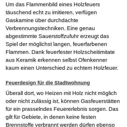
Um das Flammenbild eines Holzfeuers
a
d
täuschend echt zu imitieren, verfügen
w
Gaskamine über durchdachte
o
r
Verbrennungstechniken. Eine genau
m
s
abgestimmte Sauerstoffzufuhr erzeugt das
h
Spiel der möglichst langen, feuerfarbenen
e
l
Flammen. Dank feuerfester Holzscheitimitate
l
aus Keramik erkennen selbst Ofenkenner
s
e
kaum einen Unterschied zu echtem Holzfeuer.
x
v
i
Feuerdesign für die Stadtwohnung
d
e
Überall dort, wo Heizen mit Holz nicht möglich
o
oder nicht zulässig ist, können Gasfeuerstätten
x
x
für ein prasselndes Feuererlebnis sorgen. Das
x
gilt für Gebiete, in denen keine festen
v
i
Brennstoffe verbrannt werden dürfen ebenso