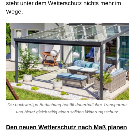
steht unter dem Wetterschutz nichts mehr im
r
n
Wege.
M
o
v
i
e
s
d
e
u
t
s
c
h
p
o
r
n
Die hochwertige Bedachung behält dauerhaft ihre Transparenz
o
und bietet gleichzeitig einen soliden Witterungsschutz.
g
e
i
Den neuen Wetterschutz nach Maß planen
l
e