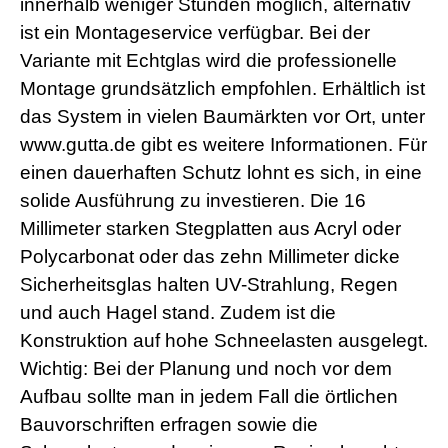
d
innerhalb weniger Stunden möglich, alternativ
e
ist ein Montageservice verfügbar. Bei der
o
s
Variante mit Echtglas wird die professionelle
j
Montage grundsätzlich empfohlen. Erhältlich ist
i
z
das System in vielen Baumärkten vor Ort, unter
z
www.gutta.de gibt es weitere Informationen. Für
m
e
einen dauerhaften Schutz lohnt es sich, in eine
x
solide Ausführung zu investieren. Die 16
x
x
Millimeter starken Stegplatten aus Acryl oder
i
n
Polycarbonat oder das zehn Millimeter dicke
d
Sicherheitsglas halten UV-Strahlung, Regen
i
a
und auch Hagel stand. Zudem ist die
n
Konstruktion auf hohe Schneelasten ausgelegt.
s
e
Wichtig: Bei der Planung und noch vor dem
x
Aufbau sollte man in jedem Fall die örtlichen
l
e
Bauvorschriften erfragen sowie die
s