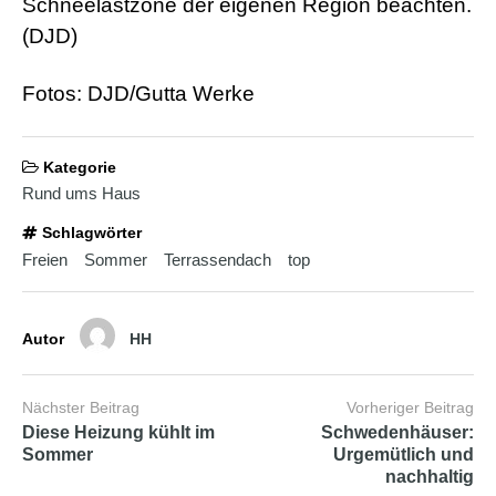
Schneelastzone der eigenen Region beachten.
b
i
(DJD)
a
n
s
Fotos: DJD/Gutta Werke
e
x
h
d
Kategorie
p
Rund ums Haus
o
r
Schlagwörter
n
Freien
Sommer
Terrassendach
top
Autor
HH
Nächster Beitrag
Vorheriger Beitrag
Diese Heizung kühlt im
Schwedenhäuser:
Sommer
Urgemütlich und
nachhaltig