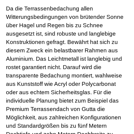
s
Da die Terrassenbedachung allen
e
x
Witterungsbedingungen von brütender Sonne
r
über Hagel und Regen bis zu Schnee
5
7
ausgesetzt ist, sind robuste und langlebige
s
Konstruktionen gefragt. Bewährt hat sich zu
h
e
diesem Zweck ein belastbarer Rahmen aus
l
Aluminium. Das Leichtmetall ist langlebig und
l
p
rostet garantiert nicht. Darauf wird die
h
p
transparente Bedachung montiert, wahlweise
S
aus Kunststoff wie Acryl oder Polycarbonat
h
e
oder aus echtem Sicherheitsglas. Für die
l
individuelle Planung bietet zum Beispiel das
l
d
Premium Terrassendach von Gutta die
o
Möglichkeit, aus zahlreichen Konfigurationen
w
n
und Standardgrößen bis zu fünf Metern
l
o