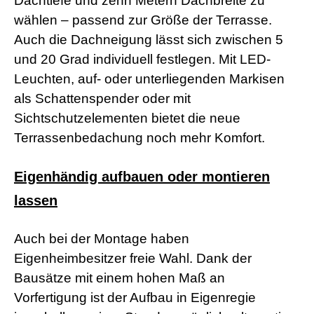
Dachtiefe und zehn Metern Dachbreite zu
a
wählen – passend zur Größe der Terrasse.
d
w
Auch die Dachneigung lässt sich zwischen 5
o
und 20 Grad individuell festlegen. Mit LED-
r
m
Leuchten, auf- oder unterliegenden Markisen
s
als Schattenspender oder mit
h
e
Sichtschutzelementen bietet die neue
l
Terrassenbedachung noch mehr Komfort.
l
s
e
Eigenhändig aufbauen oder montieren
x
v
lassen
i
d
e
Auch bei der Montage haben
o
x
Eigenheimbesitzer freie Wahl. Dank der
x
Bausätze mit einem hohen Maß an
x
v
Vorfertigung ist der Aufbau in Eigenregie
i