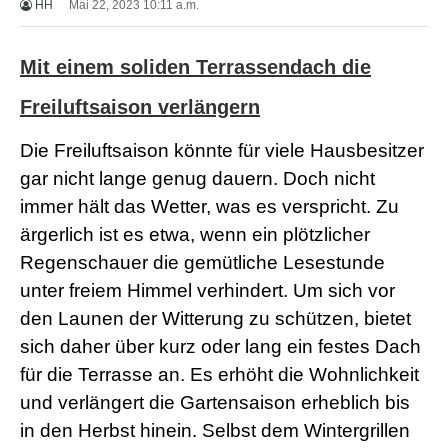
HH
Mai 22, 2023 10:11 a.m.
X
X
X
Mit einem soliden Terrassendach die
B
F
V
Freiluftsaison verlängern
i
d
Die Freiluftsaison könnte für viele Hausbesitzer
e
o
gar nicht lange genug dauern. Doch nicht
s
immer hält das Wetter, was es verspricht. Zu
X
X
ärgerlich ist es etwa, wenn ein plötzlicher
X
Regenschauer die gemütliche Lesestunde
H
D
unter freiem Himmel verhindert. Um sich vor
S
den Launen der Witterung zu schützen, bietet
e
x
sich daher über kurz oder lang ein festes Dach
F
r
für die Terrasse an. Es erhöht die Wohnlichkeit
e
und verlängert die Gartensaison erheblich bis
e
P
in den Herbst hinein. Selbst dem Wintergrillen
o