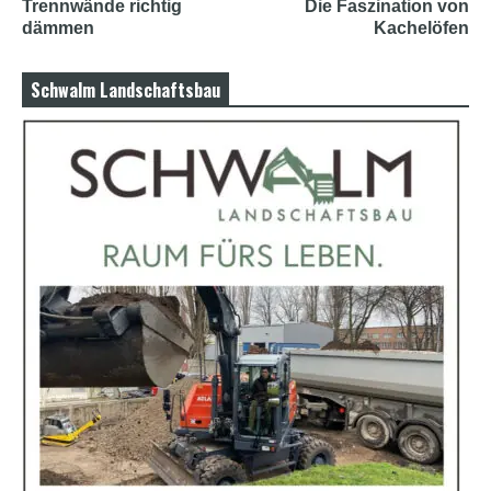
b
Trennwände richtig
Die Faszination von
i
dämmen
Kachelöfen
a
n
s
Schwalm Landschaftsbau
e
x
h
d
p
o
r
n