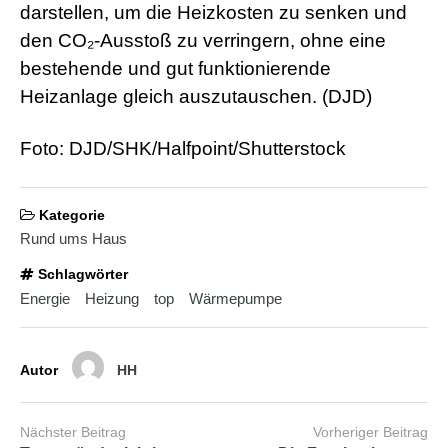
d
darstellen, um die Heizkosten zu senken und
e
o
den CO₂-Ausstoß zu verringern, ohne eine
s
bestehende und gut funktionierende
j
i
Heizanlage gleich auszutauschen. (DJD)
z
z
m
Foto: DJD/SHK/Halfpoint/Shutterstock
e
x
x
Kategorie
x
i
Rund ums Haus
n
d
Schlagwörter
i
Energie
Heizung
top
Wärmepumpe
a
n
s
e
Autor
HH
x
l
e
Nächster Beitrag
Vorheriger Beitrag
s