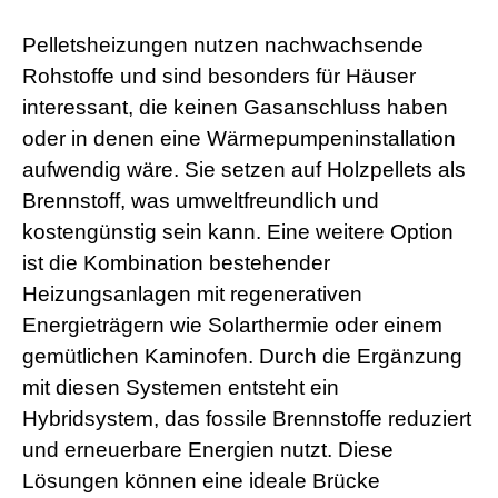
a
d
Pelletsheizungen nutzen nachwachsende
w
Rohstoffe und sind besonders für Häuser
o
r
interessant, die keinen Gasanschluss haben
m
oder in denen eine Wärmepumpeninstallation
s
h
aufwendig wäre. Sie setzen auf Holzpellets als
e
Brennstoff, was umweltfreundlich und
l
l
kostengünstig sein kann. Eine weitere Option
s
e
ist die Kombination bestehender
x
Heizungsanlagen mit regenerativen
v
i
Energieträgern wie Solarthermie oder einem
d
gemütlichen Kaminofen. Durch die Ergänzung
e
o
mit diesen Systemen entsteht ein
x
Hybridsystem, das fossile Brennstoffe reduziert
x
x
und erneuerbare Energien nutzt. Diese
v
Lösungen können eine ideale Brücke
i