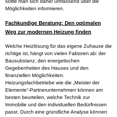
sollte man sich daher umfassend über die
r
Möglichkeiten informieren.
n
M
o
v
Fachkundige Beratung: Den optimalen
i
Weg zur modernen Heizung finden
e
s
d
Welche Heizlösung für das eigene Zuhause die
e
u
richtige ist, hängt von vielen Faktoren ab: der
t
s
Bausubstanz, den energetischen
c
Gegebenheiten des Hauses und den
h
p
finanziellen Möglichkeiten.
o
Heizungsfachbetriebe wie die „Meister der
r
n
Elemente“-Partnerunternehmen können am
o
besten beurteilen, welche Technik zur
g
e
Immobilie und den individuellen Bedürfnissen
i
passt. Durch eine gründliche Analyse können
l
e