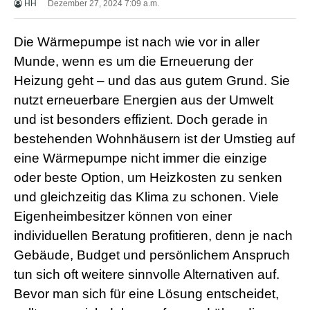
HH
Dezember 27, 2024 7:09 a.m.
X
X
X
Die Wärmepumpe ist nach wie vor in aller
B
F
Munde, wenn es um die Erneuerung der
V
Heizung geht – und das aus gutem Grund. Sie
i
d
nutzt erneuerbare Energien aus der Umwelt
e
und ist besonders effizient. Doch gerade in
o
s
bestehenden Wohnhäusern ist der Umstieg auf
X
eine Wärmepumpe nicht immer die einzige
X
X
oder beste Option, um Heizkosten zu senken
H
D
und gleichzeitig das Klima zu schonen. Viele
S
Eigenheimbesitzer können von einer
e
x
individuellen Beratung profitieren, denn je nach
F
Gebäude, Budget und persönlichem Anspruch
r
e
tun sich oft weitere sinnvolle Alternativen auf.
e
Bevor man sich für eine Lösung entscheidet,
P
o