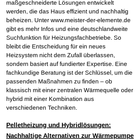
maßgeschneiderte Lösungen entwickelt
s
e
werden, die das Haus effizient und nachhaltig
x
beheizen. Unter www.meister-der-elemente.de
r
5
gibt es mehr Infos und eine deutschlandweite
7
Suchfunktion für Heizungsfachbetriebe. So
s
h
bleibt die Entscheidung für ein neues
e
Heizsystem nicht dem Zufall überlassen,
l
l
sondern basiert auf fundierter Expertise. Eine
p
fachkundige Beratung ist der Schlüssel, um die
h
p
passenden Maßnahmen zu finden – ob
S
h
klassisch mit einer zentralen Wärmequelle oder
e
hybrid mit einer Kombination aus
l
l
verschiedenen Techniken.
d
o
w
Pelletheizung und Hybridlösungen:
n
l
Nachhaltige Alternativen zur Wärmepumpe
o