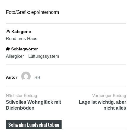
a
d
Foto/Grafik: epr/Internorm
w
o
r
m
Kategorie
s
Rund ums Haus
h
e
Schlagwörter
l
Allergiker
Lüftungssystem
l
s
e
x
Autor
HH
v
i
d
e
Nächster Beitrag
Vorheriger Beitrag
o
Stilvolles Wohnglück mit
Lage ist wichtig, aber
x
Dielenböden
nicht alles
x
x
v
Schwalm Landschaftsbau
i