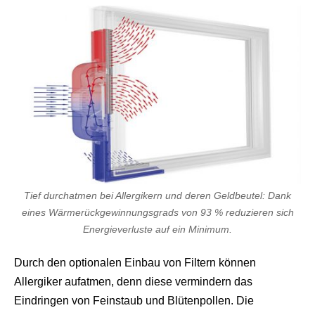
r
n
M
o
v
i
e
s
d
e
u
t
s
c
h
Tief durchatmen bei Allergikern und deren Geldbeutel: Dank
p
o
eines Wärmerückgewinnungsgrads von 93 % reduzieren sich
r
Energieverluste auf ein Minimum.
n
o
g
Durch den optionalen Einbau von Filtern können
e
Allergiker aufatmen, denn diese vermindern das
i
l
Eindringen von Feinstaub und Blütenpollen. Die
e