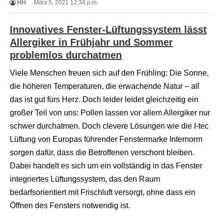
HH
März 5, 2021 12:34 p.m.
X
X
X
Innovatives Fenster-Lüftungssystem lässt
B
F
Allergiker in Frühjahr und Sommer
V
problemlos durchatmen
i
d
Viele Menschen freuen sich auf den Frühling: Die Sonne,
e
o
die höheren Temperaturen, die erwachende Natur – all
s
das ist gut fürs Herz. Doch leider leidet gleichzeitig ein
X
X
großer Teil von uns: Pollen lassen vor allem Allergiker nur
X
schwer durchatmen. Doch clevere Lösungen wie die I-tec
H
D
Lüftung von Europas führender Fenstermarke Internorm
S
sorgen dafür, dass die Betroffenen verschont bleiben.
e
x
Dabei handelt es sich um ein vollständig in das Fenster
F
integriertes Lüftungssystem, das den Raum
r
e
bedarfsorientiert mit Frischluft versorgt, ohne dass ein
e
Öffnen des Fensters notwendig ist.
P
o