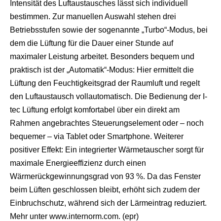
Intensität des Luftaustausches lässt sich individuell
s
e
bestimmen. Zur manuellen Auswahl stehen drei
x
Betriebsstufen sowie der sogenannte „Turbo“-Modus, bei
r
5
dem die Lüftung für die Dauer einer Stunde auf
7
maximaler Leistung arbeitet. Besonders bequem und
s
h
praktisch ist der „Automatik“-Modus: Hier ermittelt die
e
Lüftung den Feuchtigkeitsgrad der Raumluft und regelt
l
l
den Luftaustausch vollautomatisch. Die Bedienung der I-
p
tec Lüftung erfolgt komfortabel über ein direkt am
h
p
Rahmen angebrachtes Steuerungselement oder – noch
S
bequemer – via Tablet oder Smartphone. Weiterer
h
e
positiver Effekt: Ein integrierter Wärmetauscher sorgt für
l
maximale Energieeffizienz durch einen
l
d
Wärmerückgewinnungsgrad von 93 %. Da das Fenster
o
beim Lüften geschlossen bleibt, erhöht sich zudem der
w
n
Einbruchschutz, während sich der Lärmeintrag reduziert.
l
Mehr unter www.internorm.com. (epr)
o