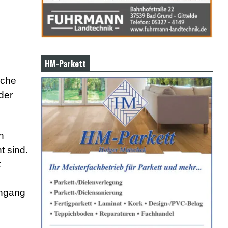
HM-Parkett
iche
der
n
t sind.
t
ingang