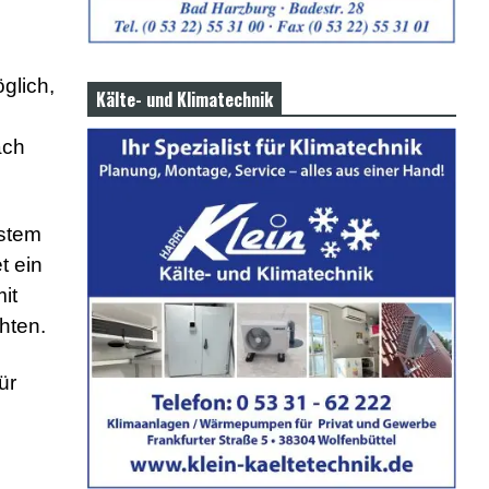
glich,
Kälte- und Klimatechnik
ach
ystem
t ein
it
hten.
ür