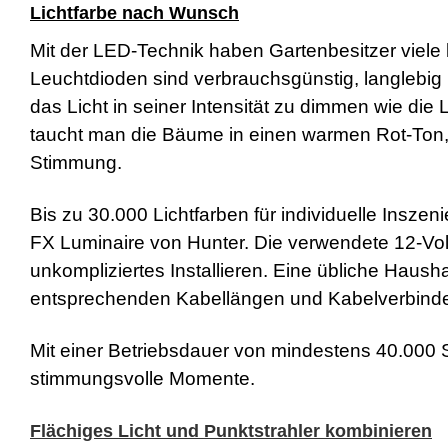
Lichtfarbe nach Wunsch
s
e
Mit der LED-Technik haben Gartenbesitzer viele k
x
r
Leuchtdioden sind verbrauchsgünstig, langlebig 
5
7
das Licht in seiner Intensität zu dimmen wie di
s
taucht man die Bäume in einen warmen Rot-Ton, 
h
e
Stimmung.
l
l
p
Bis zu 30.000 Lichtfarben für individuelle Ins
h
FX Luminaire von Hunter. Die verwendete 12-Volt-
p
S
unkompliziertes Installieren. Eine übliche Haush
h
entsprechenden Kabellängen und Kabelverbindern
e
l
l
Mit einer Betriebsdauer von mindestens 40.000 
d
o
stimmungsvolle Momente.
w
n
l
Flächiges Licht und Punktstrahler kombinieren
o