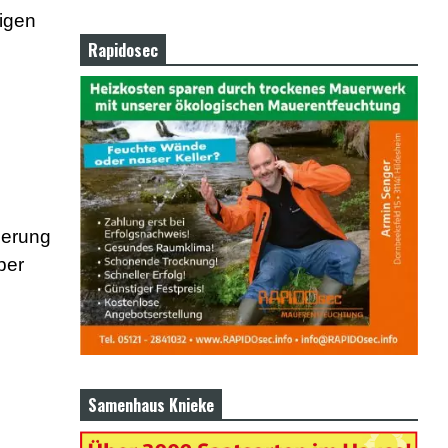
igen
Rapidosec
uerung
per
Samenhaus Knieke