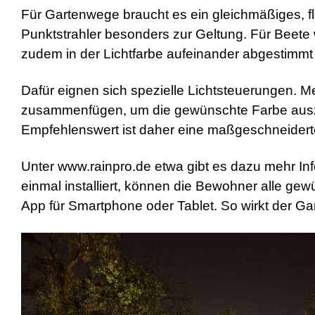
a
Für Gartenwege braucht es ein gleichmäßiges, 
d
Punktstrahler besonders zur Geltung. Für Beete 
w
o
zudem in der Lichtfarbe aufeinander abgestimmt 
r
m
s
Dafür eignen sich spezielle Lichtsteuerungen. 
h
zusammenfügen, um die gewünschte Farbe ausz
e
l
Empfehlenswert ist daher eine maßgeschneiderte 
l
s
e
Unter www.rainpro.de etwa gibt es dazu mehr Inf
x
einmal installiert, können die Bewohner alle 
v
i
App für Smartphone oder Tablet. So wirkt der Ga
d
e
o
x
x
x
v
i