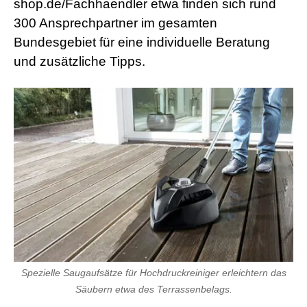
shop.de/Fachhaendler etwa finden sich rund
a
300 Ansprechpartner im gesamten
d
w
Bundesgebiet für eine individuelle Beratung
o
und zusätzliche Tipps.
r
m
s
h
e
l
l
s
e
x
v
i
d
e
o
x
x
x
Spezielle Saugaufsätze für Hochdruckreiniger erleichtern das
v
Säubern etwa des Terrassenbelags.
i