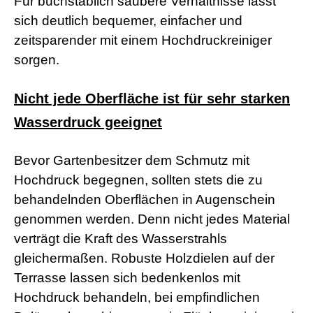
Für buchstäblich saubere Verhältnisse lässt
r
sich deutlich bequemer, einfacher und
n
M
zeitsparender mit einem Hochdruckreiniger
o
sorgen.
v
i
e
Nicht jede Oberfläche ist für sehr starken
s
d
Wasserdruck geeignet
e
u
t
Bevor Gartenbesitzer dem Schmutz mit
s
c
Hochdruck begegnen, sollten stets die zu
h
p
behandelnden Oberflächen in Augenschein
o
genommen werden. Denn nicht jedes Material
r
n
verträgt die Kraft des Wasserstrahls
o
gleichermaßen. Robuste Holzdielen auf der
g
e
Terrasse lassen sich bedenkenlos mit
i
Hochdruck behandeln, bei empfindlichen
l
e