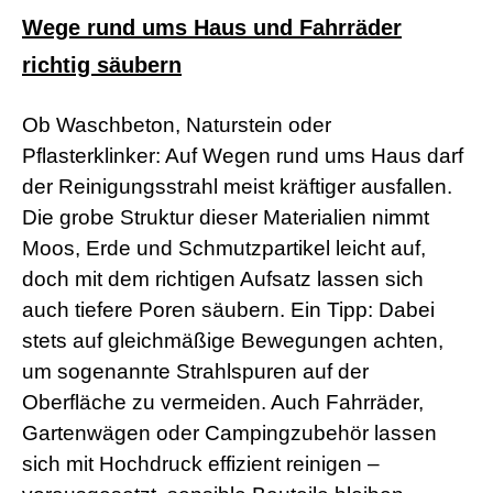
d
e
Wege rund ums Haus und Fahrräder
o
s
richtig säubern
j
i
z
Ob Waschbeton, Naturstein oder
z
Pflasterklinker: Auf Wegen rund ums Haus darf
m
e
der Reinigungsstrahl meist kräftiger ausfallen.
x
Die grobe Struktur dieser Materialien nimmt
x
x
Moos, Erde und Schmutzpartikel leicht auf,
i
doch mit dem richtigen Aufsatz lassen sich
n
d
auch tiefere Poren säubern. Ein Tipp: Dabei
i
a
stets auf gleichmäßige Bewegungen achten,
n
um sogenannte Strahlspuren auf der
s
e
Oberfläche zu vermeiden. Auch Fahrräder,
x
Gartenwägen oder Campingzubehör lassen
l
e
sich mit Hochdruck effizient reinigen –
s