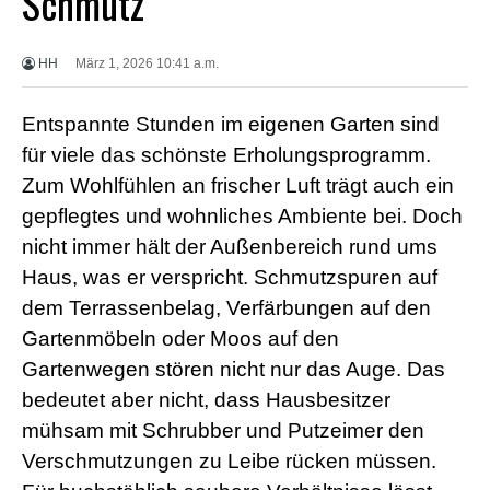
Schmutz
X
X
X
HH
März 1, 2026 10:41 a.m.
B
F
V
Entspannte Stunden im eigenen Garten sind
i
d
für viele das schönste Erholungsprogramm.
e
Zum Wohlfühlen an frischer Luft trägt auch ein
o
s
gepflegtes und wohnliches Ambiente bei. Doch
X
nicht immer hält der Außenbereich rund ums
X
X
Haus, was er verspricht. Schmutzspuren auf
H
dem Terrassenbelag, Verfärbungen auf den
D
S
Gartenmöbeln oder Moos auf den
e
x
Gartenwegen stören nicht nur das Auge. Das
F
bedeutet aber nicht, dass Hausbesitzer
r
e
mühsam mit Schrubber und Putzeimer den
e
Verschmutzungen zu Leibe rücken müssen.
P
o