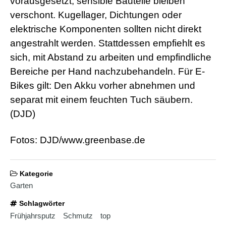
vorausgesetzt, sensible Bauteile bleiben
b
i
verschont. Kugellager, Dichtungen oder
a
elektrische Komponenten sollten nicht direkt
n
s
angestrahlt werden. Stattdessen empfiehlt es
e
x
sich, mit Abstand zu arbeiten und empfindliche
h
Bereiche per Hand nachzubehandeln. Für E-
d
p
Bikes gilt: Den Akku vorher abnehmen und
o
separat mit einem feuchten Tuch säubern.
r
n
(DJD)
Fotos: DJD/www.greenbase.de
Kategorie
Garten
Schlagwörter
Frühjahrsputz
Schmutz
top