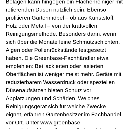
Belägen kann hingegen ein Flächenreiniger mit
s
rotierenden Düsen nützlich sein. Ebenso
e
x
profitieren Gartenmöbel – ob aus Kunststoff,
r
5
Holz oder Metall – von der kraftvollen
7
Reinigungsmethode. Besonders dann, wenn
s
h
sich über die Monate feine Schmutzschichten,
e
Algen oder Pollenrückstände festgesetzt
l
l
haben. Die Greenbase-Fachhändler etwa
p
empfehlen: Bei lackierten oder lasierten
h
p
Oberflächen ist weniger meist mehr. Geräte mit
S
reduzierbarem Wasserdruck oder speziellen
h
e
Düsenaufsätzen bieten Schutz vor
l
l
Abplatzungen und Schäden. Welches
d
Reinigungsgerät sich für welche Zwecke
o
w
eignet, erfahren Gartenbesitzer im Fachhandel
n
vor Ort. Unter www.greenbase-
l
o