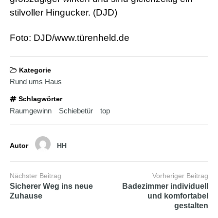
d
e
stilvoller Hingucker. (DJD)
o
s
j
Foto: DJD/www.türenheld.de
i
z
z
m
Kategorie
e
Rund ums Haus
x
x
Schlagwörter
x
Raumgewinn
Schiebetür
top
i
n
d
i
Autor
HH
a
n
s
e
Nächster Beitrag
Vorheriger Beitrag
x
Sicherer Weg ins neue
Badezimmer individuell
l
Zuhause
und komfortabel
e
gestalten
s