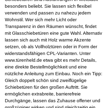
a
besonders beliebt. Sie lassen sich flexibel
d
verwenden und passen zu nahezu jedem
w
o
Wohnstil. Wer sich mehr Licht oder
r
m
Transparenz in den Räumen wünscht, findet
s
mit Glasschiebetüren eine gute Wahl. Alternativ
h
e
lassen sich auch mit Holz warme Akzente
l
setzen, ob als Vollholztüren oder in Form der
l
s
widerstandsfähigen CPL-Varianten. Unter
e
www.türenheld.de etwa gibt es mehr Details,
x
v
eine direkte Bestellmöglichkeit und eine
i
nützliche Anleitung zum Einbau. Noch ein Tipp:
d
e
Gleich doppelt schön sind zweiflügelige
o
x
Schiebetüren für den großen Auftritt. Sie
x
ermöglichen extrabreite, barrierefreie
x
v
Durchgänge, lassen das Zuhause offener und
i
großzügiger wirken und sind gleichzeitig ein