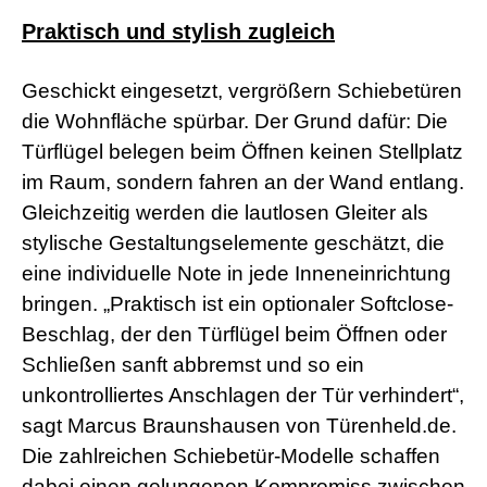
r
Praktisch und stylish zugleich
n
M
o
Geschickt eingesetzt, vergrößern Schiebetüren
v
i
die Wohnfläche spürbar. Der Grund dafür: Die
e
Türflügel belegen beim Öffnen keinen Stellplatz
s
d
im Raum, sondern fahren an der Wand entlang.
e
u
Gleichzeitig werden die lautlosen Gleiter als
t
stylische Gestaltungselemente geschätzt, die
s
c
eine individuelle Note in jede Inneneinrichtung
h
bringen. „Praktisch ist ein optionaler Softclose-
p
o
Beschlag, der den Türflügel beim Öffnen oder
r
Schließen sanft abbremst und so ein
n
o
unkontrolliertes Anschlagen der Tür verhindert“,
g
sagt Marcus Braunshausen von Türenheld.de.
e
i
Die zahlreichen Schiebetür-Modelle schaffen
l
e
dabei einen gelungenen Kompromiss zwischen