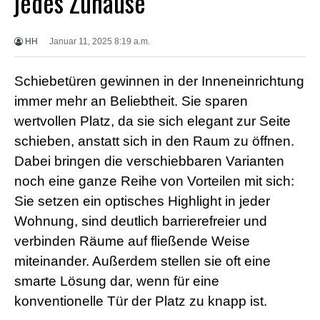
jedes Zuhause
X
X
X
HH
Januar 11, 2025 8:19 a.m.
B
F
V
Schiebetüren gewinnen in der Inneneinrichtung
i
d
immer mehr an Beliebtheit. Sie sparen
e
wertvollen Platz, da sie sich elegant zur Seite
o
s
schieben, anstatt sich in den Raum zu öffnen.
X
Dabei bringen die verschiebbaren Varianten
X
X
noch eine ganze Reihe von Vorteilen mit sich:
H
Sie setzen ein optisches Highlight in jeder
D
S
Wohnung, sind deutlich barrierefreier und
e
x
verbinden Räume auf fließende Weise
F
miteinander. Außerdem stellen sie oft eine
r
e
smarte Lösung dar, wenn für eine
e
konventionelle Tür der Platz zu knapp ist.
P
o