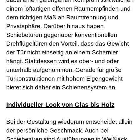
s
einem loftartigen offenen Raumempfinden und
e
x
dem richtigen Maß an Raumtrennung und
r
Privatsphäre. Darüber hinaus haben
5
7
Schiebetüren gegenüber konventionellen
s
Drehflügeltüren den Vorteil, dass das Gewicht
h
e
der Tür nicht einseitig an einem Scharnier
l
hängt. Stattdessen wird es ober- und oder
l
p
unterhalb aufgenommen. Gerade für große
h
p
Türkonstruktionen mit hohem Eigengewicht
S
bietet sich daher ein Schienensystem an.
h
e
l
Individueller Look von Glas bis Holz
l
d
o
Bei der Gestaltung wiederum entscheidet allein
w
n
der persönliche Geschmack. Auch bei
l
Schiebetüren sind Ausführungen in Weißlack
o