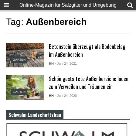
F
Online-Magazin für Salzgitter und Umgebung
u
l
l
Tag:
Außenbereich
D
e
s
i
Betonstein überzeugt als Bodenbelag
S
e
im Außenbereich
x
GARTEN
X
HH
- Juni 24, 2021
X
X
Schön gestaltete Außenbereiche laden
X
P
zum Verweilen und Träumen ein
o
GARTEN
r
HH
- Juni 24, 2020
n
v
i
Schwalm Landschaftsbau
d
e
o
s