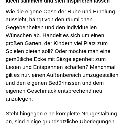
Ideen sammeln und sich inspirieren lassen
r
n
Wie die eigene Oase der Ruhe und Erholung
M
aussieht, hängt von den räumlichen
o
v
Gegebenheiten und den individuellen
i
e
Wünschen ab. Handelt es sich um einen
s
großen Garten, der Kindern viel Platz zum
d
e
Spielen bieten soll? Oder möchte man eine
u
gemütliche Ecke mit Sitzgelegenheit zum
t
s
Lesen und Entspannen schaffen? Manchmal
c
gilt es nur, einen Außenbereich umzugestalten
h
p
und den eigenen Bedürfnissen und dem
o
eigenen Geschmack entsprechend neu
r
n
anzulegen.
o
g
e
Steht hingegen eine komplette Neugestaltung
i
an, sind einige grundsätzliche Überlegungen
l
e