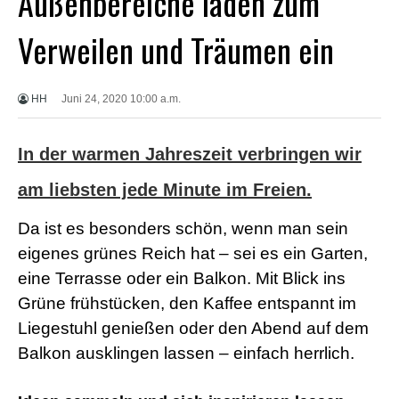
Außenbereiche laden zum
X
X
Verweilen und Träumen ein
X
B
F
V
HH
Juni 24, 2020 10:00 a.m.
i
d
e
In der warmen Jahreszeit verbringen wir
o
s
X
am liebsten jede Minute im Freien.
X
X
Da ist es besonders schön, wenn man sein
H
D
eigenes grünes Reich hat – sei es ein Garten,
S
eine Terrasse oder ein Balkon. Mit Blick ins
e
x
Grüne frühstücken, den Kaffee entspannt im
F
Liegestuhl genießen oder den Abend auf dem
r
e
Balkon ausklingen lassen – einfach herrlich.
e
P
o