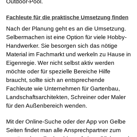
Outdoor-Pool.
a
d
w
Fachleute für die praktische Umsetzung finden
o
r
Nach der Planung geht es an die Umsetzung.
m
Selbermachen ist eine Option für viele Hobby-
s
h
Handwerker. Sie besorgen sich das nötige
e
Material im Fachmarkt und werkeln zu Hause in
l
l
Eigenregie. Wer nicht selbst aktiv werden
s
möchte oder für spezielle Bereiche Hilfe
e
x
braucht, sollte sich an entsprechende
v
i
Fachleute wie Unternehmen für Gartenbau,
d
Landschaftsarchitekten, Schreiner oder Maler
e
o
für den Außenbereich wenden.
x
x
x
Mit der Online-Suche oder der App von Gelbe
v
Seiten findet man alle Ansprechpartner zum
i