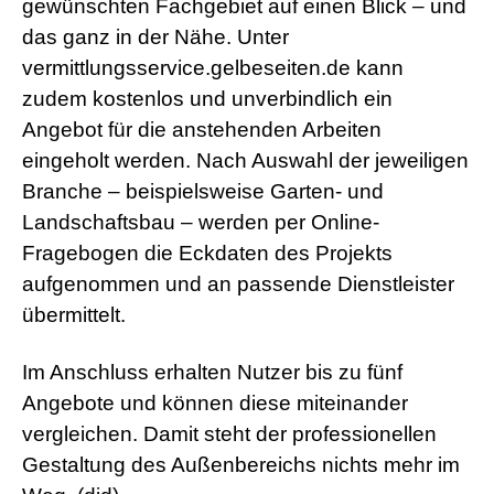
d
gewünschten Fachgebiet auf einen Blick – und
e
das ganz in der Nähe. Unter
o
s
vermittlungsservice.gelbeseiten.de kann
j
zudem kostenlos und unverbindlich ein
i
z
Angebot für die anstehenden Arbeiten
z
eingeholt werden. Nach Auswahl der jeweiligen
m
e
Branche – beispielsweise Garten- und
x
x
Landschaftsbau – werden per Online-
x
Fragebogen die Eckdaten des Projekts
i
n
aufgenommen und an passende Dienstleister
d
übermittelt.
i
a
n
Im Anschluss erhalten Nutzer bis zu fünf
s
e
Angebote und können diese miteinander
x
vergleichen. Damit steht der professionellen
l
e
Gestaltung des Außenbereichs nichts mehr im
s