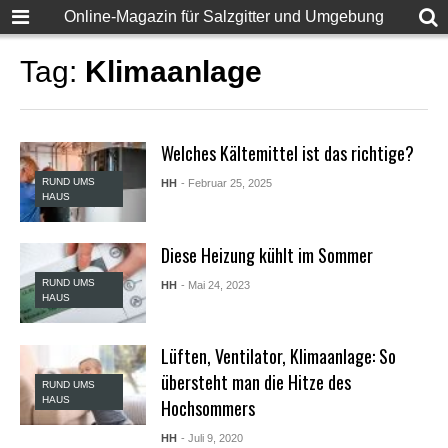
F
Online-Magazin für Salzgitter und Umgebung
u
l
l
Tag:
Klimaanlage
D
e
s
i
Welches Kältemittel ist das richtige?
S
e
RUND UMS
HH
- Februar 25, 2025
x
HAUS
X
X
X
Diese Heizung kühlt im Sommer
X
P
RUND UMS
HH
- Mai 24, 2023
o
HAUS
r
n
v
Lüften, Ventilator, Klimaanlage: So
i
übersteht man die Hitze des
d
RUND UMS
HAUS
Hochsommers
e
o
s
HH
- Juli 9, 2020