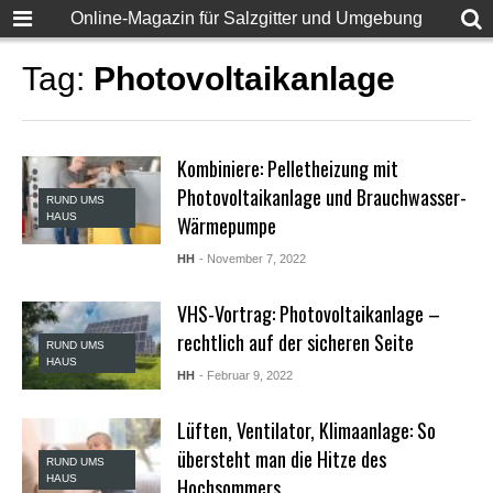
F
Online-Magazin für Salzgitter und Umgebung
u
l
l
Tag:
Photovoltaikanlage
D
e
s
i
Kombiniere: Pelletheizung mit
S
e
Photovoltaikanlage und Brauchwasser-
RUND UMS
x
HAUS
Wärmepumpe
X
X
HH
- November 7, 2022
X
X
P
VHS-Vortrag: Photovoltaikanlage –
o
rechtlich auf der sicheren Seite
r
RUND UMS
HAUS
n
HH
- Februar 9, 2022
v
i
d
Lüften, Ventilator, Klimaanlage: So
e
übersteht man die Hitze des
RUND UMS
o
HAUS
Hochsommers
s