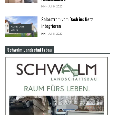
X
HH
- Juli 9, 2020
X
X
B
Solarstrom vom Dach ins Netz
F
integrieren
V
RUND UMS
i
HAUS
HH
- Juli 8, 2020
d
e
o
s
Schwalm Landschaftsbau
X
X
X
H
D
S
e
x
F
r
e
e
P
o