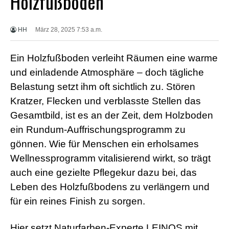
Holzfußboden
X
X
X
HH
März 28, 2025 7:53 a.m.
B
F
V
Ein Holzfußboden verleiht Räumen eine warme
i
d
und einladende Atmosphäre – doch tägliche
e
Belastung setzt ihm oft sichtlich zu. Stören
o
s
Kratzer, Flecken und verblasste Stellen das
X
Gesamtbild, ist es an der Zeit, dem Holzboden
X
X
ein Rundum-Auffrischungsprogramm zu
H
gönnen. Wie für Menschen ein erholsames
D
S
Wellnessprogramm vitalisierend wirkt, so trägt
e
x
auch eine gezielte Pflegekur dazu bei, das
F
Leben des Holzfußbodens zu verlängern und
r
e
für ein reines Finish zu sorgen.
e
P
o
Hier setzt Naturfarben-Experte LEINOS mit