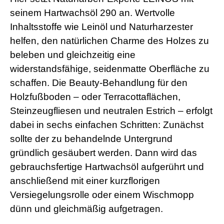
r
seinem Hartwachsöl 290 an. Wertvolle
n
M
Inhaltsstoffe wie Leinöl und Naturharzester
o
helfen, den natürlichen Charme des Holzes zu
v
i
beleben und gleichzeitig eine
e
widerstandsfähige, seidenmatte Oberfläche zu
s
d
schaffen. Die Beauty-Behandlung für den
e
Holzfußboden – oder Terracottaflächen,
u
t
Steinzeugfliesen und neutralen Estrich – erfolgt
s
c
dabei in sechs einfachen Schritten: Zunächst
h
sollte der zu behandelnde Untergrund
p
o
gründlich gesäubert werden. Dann wird das
r
gebrauchsfertige Hartwachsöl aufgerührt und
n
o
anschließend mit einer kurzflorigen
g
Versiegelungsrolle oder einem Wischmopp
e
i
dünn und gleichmäßig aufgetragen.
l
e