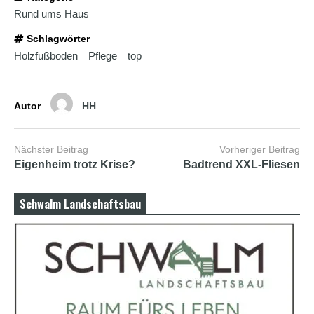
a
Rund ums Haus
d
w
Schlagwörter
o
Holzfußboden
Pflege
top
r
m
s
h
Autor
HH
e
l
l
Nächster Beitrag
Vorheriger Beitrag
s
e
Eigenheim trotz Krise?
Badtrend XXL-Fliesen
x
v
i
Schwalm Landschaftsbau
d
e
o
x
x
x
v
i