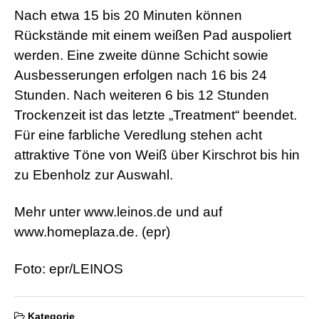
s
Nach etwa 15 bis 20 Minuten können
e
Rückstände mit einem weißen Pad auspoliert
x
r
werden. Eine zweite dünne Schicht sowie
5
Ausbesserungen erfolgen nach 16 bis 24
7
s
Stunden. Nach weiteren 6 bis 12 Stunden
h
e
Trockenzeit ist das letzte „Treatment“ beendet.
l
Für eine farbliche Veredlung stehen acht
l
p
attraktive Töne von Weiß über Kirschrot bis hin
h
zu Ebenholz zur Auswahl.
p
S
h
Mehr unter www.leinos.de und auf
e
l
www.homeplaza.de. (epr)
l
d
o
Foto: epr/LEINOS
w
n
l
Kategorie
o