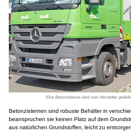
s
e
x
r
5
7
s
h
e
l
l
p
h
p
S
h
e
l
Eine Betonzisterne wird vom Hersteller geliefe
l
d
o
Betonzisternen sind robuste Behälter in verschi
w
beanspruchen sie keinen Platz auf dem Grundstüc
n
l
aus natürlichen Grundstoffen, leicht zu entsorgen
o