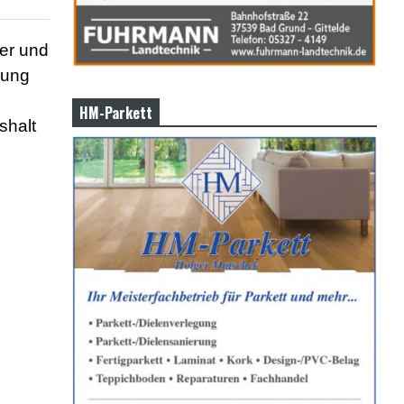
der und
zung
HM-Parkett
shalt