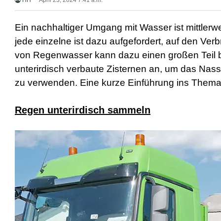
HH
April 23, 2024 7:41 a.m.
r
n
M
Ein nachhaltiger Umgang mit Wasser ist mittlerw
o
jede einzelne ist dazu aufgefordert, auf den Ve
v
i
von Regenwasser kann dazu einen großen Teil be
e
unterirdisch verbaute Zisternen an, um das Nas
s
d
zu verwenden. Eine kurze Einführung ins The
e
u
t
Regen unterirdisch sammeln
s
c
h
p
o
r
n
o
g
e
i
l
e