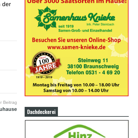
 der
r Beitrag
Zuhause
Dachdeckerei