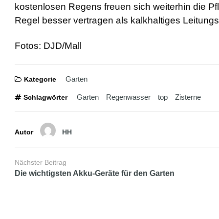
d
kostenlosen Regens freuen sich weiterhin die Pf
e
o
Regel besser vertragen als kalkhaltiges Leitung
s
j
i
Fotos: DJD/Mall
z
z
m
Garten
e
Kategorie
x
x
Garten
Regenwasser
top
Zisterne
Schlagwörter
x
i
n
d
Autor
HH
i
a
n
Nächster Beitrag
s
Die wichtigsten Akku-Geräte für den Garten
e
x
l
e
s