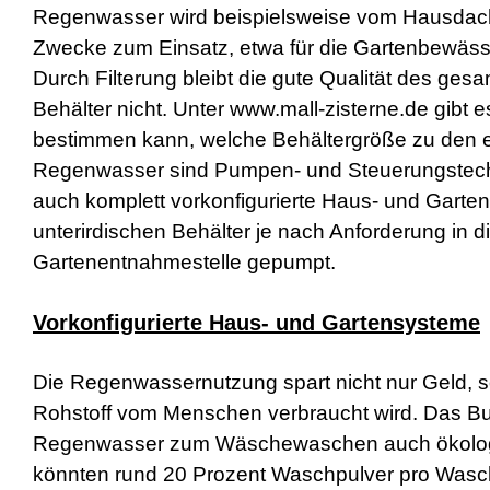
Regenwasser wird beispielsweise vom Hausdach 
a
d
Zwecke zum Einsatz, etwa für die Gartenbewäss
w
Durch Filterung bleibt die gute Qualität des ge
o
r
Behälter nicht. Unter www.mall-zisterne.de gibt
m
s
bestimmen kann, welche Behältergröße zu den e
h
Regenwasser sind Pumpen- und Steuerungstechnik 
e
l
auch komplett vorkonfigurierte Haus- und Gart
l
unterirdischen Behälter je nach Anforderung in d
s
e
Gartenentnahmestelle gepumpt.
x
v
i
Vorkonfigurierte Haus- und Gartensysteme
d
e
o
Die Regenwassernutzung spart nicht nur Geld, s
x
Rohstoff vom Menschen verbraucht wird. Das Bu
x
x
Regenwasser zum Wäschewaschen auch ökologisc
v
i
könnten rund 20 Prozent Waschpulver pro Wasch