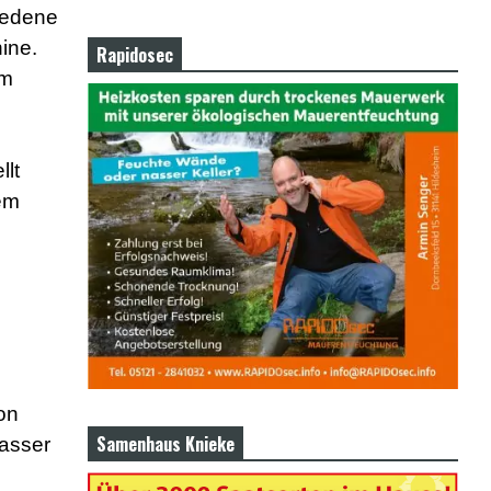
iedene
ine.
Rapidosec
im
llt
em
on
Samenhaus Knieke
asser