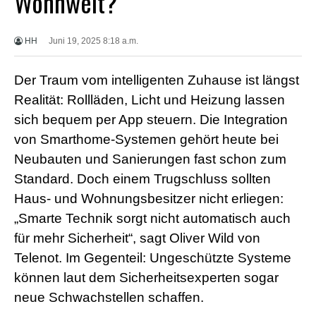
Wohnwelt?
X
X
X
HH
Juni 19, 2025 8:18 a.m.
B
F
V
Der Traum vom intelligenten Zuhause ist längst
i
d
Realität: Rollläden, Licht und Heizung lassen
e
sich bequem per App steuern. Die Integration
o
s
von Smarthome-Systemen gehört heute bei
X
Neubauten und Sanierungen fast schon zum
X
X
Standard. Doch einem Trugschluss sollten
H
Haus- und Wohnungsbesitzer nicht erliegen:
D
S
„Smarte Technik sorgt nicht automatisch auch
e
x
für mehr Sicherheit“, sagt Oliver Wild von
F
Telenot. Im Gegenteil: Ungeschützte Systeme
r
e
können laut dem Sicherheitsexperten sogar
e
neue Schwachstellen schaffen.
P
o