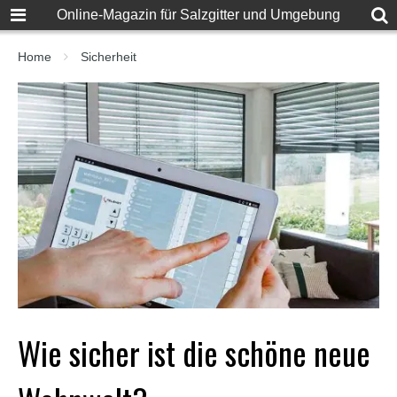
F
Online-Magazin für Salzgitter und Umgebung
u
l
l
Home
Sicherheit
D
e
s
i
S
e
x
X
X
X
X
P
o
r
n
v
i
Wie sicher ist die schöne neue
d
e
o
s