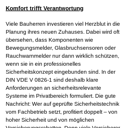
r
Komfort trifft Verantwortung
n
M
o
Viele Bauherren investieren viel Herzblut in die
v
i
Planung ihres neuen Zuhauses. Dabei wird oft
e
übersehen, dass Komponenten wie
s
d
Bewegungsmelder, Glasbruchsensoren oder
e
u
Rauchwarnmelder nur dann wirklich schützen,
t
wenn sie in ein professionelles
s
c
Sicherheitskonzept eingebunden sind. In der
h
DIN VDE V 0826-1 sind deshalb klare
p
o
Anforderungen an sicherheitsrelevante
r
Systeme im Privatbereich formuliert. Die gute
n
o
Nachricht: Wer auf geprüfte Sicherheitstechnik
g
vom Fachbetrieb setzt, profitiert doppelt – von
e
i
hoher Sicherheit und von möglichen
l
e
Versicherungsrabatten. Denn viele Versicherer