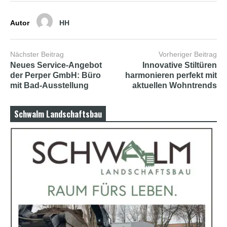
b
i
a
Autor
HH
n
s
e
Nächster Beitrag
Vorheriger Beitrag
x
h
Neues Service-Angebot
Innovative Stiltüren
d
der Perper GmbH: Büro
harmonieren perfekt mit
p
mit Bad-Ausstellung
aktuellen Wohntrends
o
r
n
Schwalm Landschaftsbau