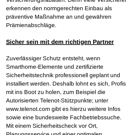
s
erkennen den normgerechten Einbau als
e
x
präventive Maßnahme an und gewähren
r
Prämienabschläge.
5
7
s
Sicher sein mit dem richtigen Partner
h
e
l
Zuverlässiger Schutz entsteht, wenn
l
p
Smarthome-Elemente und zertifizierte
h
Sicherheitstechnik professionell geplant und
p
S
installiert werden. Deshalb lohnt es sich, Profis
h
e
mit ins Boot zu holen, zum Beispiel die
l
Autorisierten Telenot-Stützpunkte; unter
l
d
www.telenot.com gibt es hierzu weitere Infos
o
sowie eine bundesweite Fachbetriebssuche.
w
n
Mit einem Sicherheitscheck vor Ort,
l
Planungsservice und einer optimalen
o