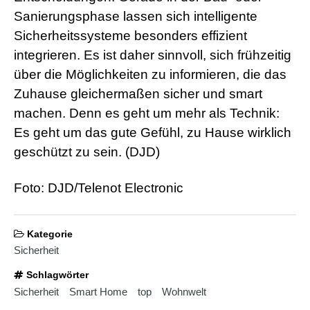
d
e
Sanierungsphase lassen sich intelligente
o
Sicherheitssysteme besonders effizient
s
j
integrieren. Es ist daher sinnvoll, sich frühzeitig
i
über die Möglichkeiten zu informieren, die das
z
z
Zuhause gleichermaßen sicher und smart
m
machen. Denn es geht um mehr als Technik:
e
x
Es geht um das gute Gefühl, zu Hause wirklich
x
x
geschützt zu sein. (DJD)
i
n
Foto: DJD/Telenot Electronic
d
i
a
n
Kategorie
s
e
Sicherheit
x
l
Schlagwörter
e
Sicherheit
Smart Home
top
Wohnwelt
s