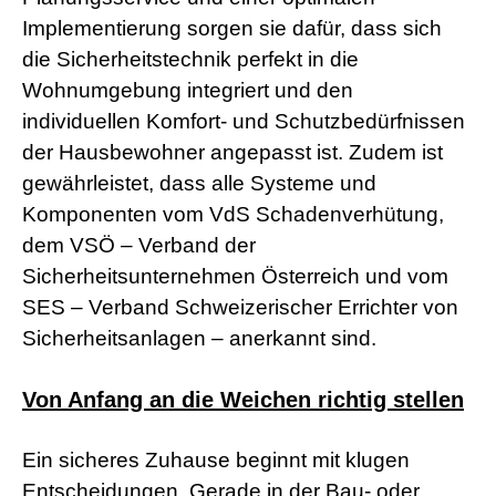
a
Implementierung sorgen sie dafür, dass sich
d
die Sicherheitstechnik perfekt in die
w
o
Wohnumgebung integriert und den
r
m
individuellen Komfort- und Schutzbedürfnissen
s
der Hausbewohner angepasst ist. Zudem ist
h
e
gewährleistet, dass alle Systeme und
l
Komponenten vom VdS Schadenverhütung,
l
s
dem VSÖ – Verband der
e
Sicherheitsunternehmen Österreich und vom
x
v
SES – Verband Schweizerischer Errichter von
i
Sicherheitsanlagen – anerkannt sind.
d
e
o
Von Anfang an die Weichen richtig stellen
x
x
x
v
Ein sicheres Zuhause beginnt mit klugen
i
Entscheidungen. Gerade in der Bau- oder