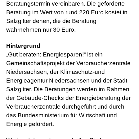
d
Beratungstermin vereinbaren. Die geförderte
e
o
Beratung im Wert von rund 220 Euro kostet in
s
Salzgitter denen, die die Beratung
j
i
wahrnehmen nur 30 Euro.
z
z
m
Hintergrund
e
„Gut beraten: Energiesparen!“ ist ein
x
x
Gemeinschaftsprojekt der Verbraucherzentrale
x
Niedersachsen, der Klimaschutz-und
i
n
Energieagentur Niedersachsen und der Stadt
d
Salzgitter. Die Beratungen werden im Rahmen
i
a
der Gebäude-Checks der Energieberatung der
n
Verbraucherzentrale durchgeführt und durch
s
e
das Bundesministerium für Wirtschaft und
x
l
Energie gefördert.
e
s