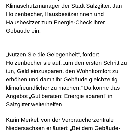
r
Klimaschutzmanager der Stadt Salzgitter, Jan
n
Holzenbecher, Hausbesitzerinnen und
M
o
Hausbesitzer zum Energie-Check ihrer
v
Gebäude ein.
i
e
s
d
e
„Nutzen Sie die Gelegenheit“, fordert
u
Holzenbecher sie auf, „um den ersten Schritt zu
t
s
tun, Geld einzusparen, den Wohnkomfort zu
c
h
erhöhen und damit Ihr Gebäude gleichzeitig
p
klimafreundlicher zu machen.“ Da könne das
o
r
Angebot „Gut beraten: Energie sparen!“ in
n
Salzgitter weiterhelfen.
o
g
e
Karin Merkel, von der Verbraucherzentrale
i
l
Niedersachsen erläutert: „Bei dem Gebäude-
e