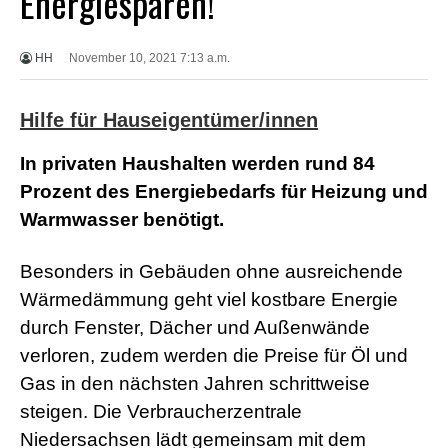
Energiesparen!“
X
X
X
HH
November 10, 2021 7:13 a.m.
B
F
V
Hilfe für Hauseigentümer/innen
i
d
e
In privaten Haushalten werden rund 84
o
Prozent des Energiebedarfs für Heizung und
s
X
Warmwasser benötigt.
X
X
H
Besonders in Gebäuden ohne ausreichende
D
Wärmedämmung geht viel kostbare Energie
S
e
durch Fenster, Dächer und Außenwände
x
F
verloren, zudem werden die Preise für Öl und
r
Gas in den nächsten Jahren schrittweise
e
e
steigen. Die Verbraucherzentrale
P
Niedersachsen lädt gemeinsam mit dem
o