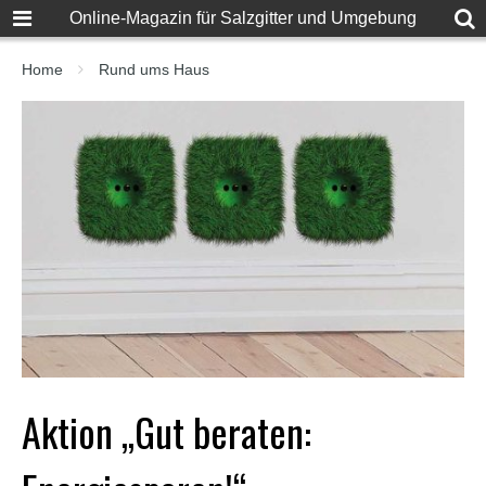
F
Online-Magazin für Salzgitter und Umgebung
u
l
l
Home
Rund ums Haus
D
e
s
i
S
e
x
X
X
X
X
P
o
r
n
v
i
Aktion „Gut beraten:
d
e
o
s