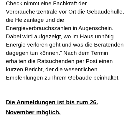
Check nimmt eine Fachkraft der
s
e
Verbraucherzentrale vor Ort die Gebäudehülle,
x
die Heizanlage und die
r
5
Energieverbrauchszahlen in Augenschein.
7
Dabei wird aufgezeigt, wo im Haus unnötig
s
h
Energie verloren geht und was die Beratenden
e
l
dagegen tun können.“ Nach dem Termin
l
erhalten die Ratsuchenden per Post einen
p
h
kurzen Bericht, der die wesentlichen
p
Empfehlungen zu Ihrem Gebäude beinhaltet.
S
h
e
l
l
Die Anmeldungen ist bis zum 26.
d
o
November möglich.
w
n
l
o