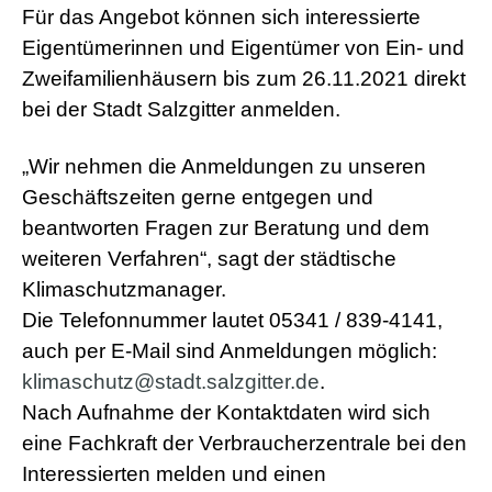
Für das Angebot können sich interessierte
a
d
Eigentümerinnen und Eigentümer von Ein- und
w
Zweifamilienhäusern bis zum 26.11.2021 direkt
o
r
bei der Stadt Salzgitter anmelden.
m
s
h
„Wir nehmen die Anmeldungen zu unseren
e
Geschäftszeiten gerne entgegen und
l
l
beantworten Fragen zur Beratung und dem
s
e
weiteren Verfahren“, sagt der städtische
x
Klimaschutzmanager.
v
i
Die Telefonnummer lautet 05341 / 839-4141,
d
auch per E-Mail sind Anmeldungen möglich:
e
o
klimaschutz@stadt.salzgitter.de
.
x
Nach Aufnahme der Kontaktdaten wird sich
x
x
eine Fachkraft der Verbraucherzentrale bei den
v
Interessierten melden und einen
i