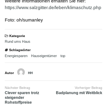
Weitere Informationen erhalten Sie hier:
b
i
https://www.salzgitter.de/leben/klimaschutz.php
a
n
s
Foto: oh/sumanley
e
x
h
d
Kategorie
p
Rund ums Haus
o
r
Schlagwörter
n
Energiesparen
Hauseigentümer
top
Autor
HH
Nächster Beitrag
Vorheriger Beitrag
Clever sparen trotz
Badplanung mit Weitblick
steigender
Rohstoffpreise