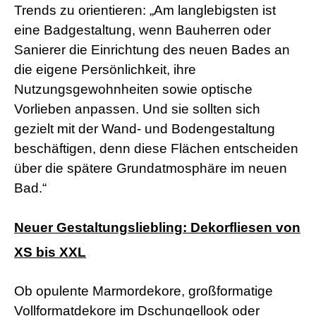
Trends zu orientieren: „Am langlebigsten ist
r
n
eine Badgestaltung, wenn Bauherren oder
M
o
Sanierer die Einrichtung des neuen Bades an
v
die eigene Persönlichkeit, ihre
i
e
Nutzungsgewohnheiten sowie optische
s
Vorlieben anpassen. Und sie sollten sich
d
e
gezielt mit der Wand- und Bodengestaltung
u
beschäftigen, denn diese Flächen entscheiden
t
s
über die spätere Grundatmosphäre im neuen
c
Bad.“
h
p
o
r
Neuer Gestaltungsliebling: Dekorfliesen von
n
o
XS bis XXL
g
e
i
Ob opulente Marmordekore, großformatige
l
Vollformatdekore im Dschungellook oder
e