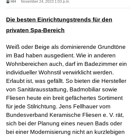
HH
November 24, 2023 1:03 p.m.
X
X
X
Die besten Einrichtungstrends für den
B
F
privaten Spa-Bereich
V
i
d
Weiß oder Beige als dominierende Grundtöne
e
o
im Bad haben ausgedient. Wie in anderen
s
Wohnbereichen auch, darf im Badezimmer ein
X
X
individueller Wohnstil verwirklicht werden.
X
H
Erlaubt ist, was gefällt. So bieten die Hersteller
D
von Sanitärausstattung, Badmobiliar sowie
S
e
Fliesen heute ein breit gefächertes Sortiment
x
für jede Stilrichtung. Jens Fellhauer vom
F
r
Bundesverband Keramische Fliesen e. V. rät,
e
sich bei der Planung eines neuen Bads oder
e
P
bei einer Modernisierung nicht an kurzlebigen
o