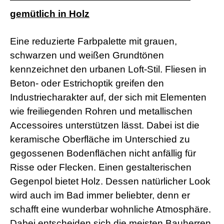
a
gemütlich in Holz
d
w
o
Eine reduzierte Farbpalette mit grauen,
r
m
schwarzen und weißen Grundtönen
s
kennzeichnet den urbanen Loft-Stil. Fliesen in
h
e
Beton- oder Estrichoptik greifen den
l
Industriecharakter auf, der sich mit Elementen
l
s
wie freiliegenden Rohren und metallischen
e
Accessoires unterstützen lässt. Dabei ist die
x
v
keramische Oberfläche im Unterschied zu
i
gegossenen Bodenflächen nicht anfällig für
d
e
Risse oder Flecken. Einen gestalterischen
o
x
Gegenpol bietet Holz. Dessen natürlicher Look
x
wird auch im Bad immer beliebter, denn er
x
v
schafft eine wunderbar wohnliche Atmosphäre.
i
Dabei entscheiden sich die meisten Bauherren