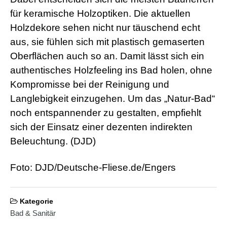
d
e
für keramische Holzoptiken. Die aktuellen
o
Holzdekore sehen nicht nur täuschend echt
s
j
aus, sie fühlen sich mit plastisch gemaserten
i
Oberflächen auch so an. Damit lässt sich ein
z
z
authentisches Holzfeeling ins Bad holen, ohne
m
e
Kompromisse bei der Reinigung und
x
Langlebigkeit einzugehen. Um das „Natur-Bad“
x
x
noch entspannender zu gestalten, empfiehlt
i
sich der Einsatz einer dezenten indirekten
n
d
Beleuchtung. (DJD)
i
a
n
Foto: DJD/Deutsche-Fliese.de/Engers
s
e
x
l
Kategorie
e
Bad & Sanitär
s