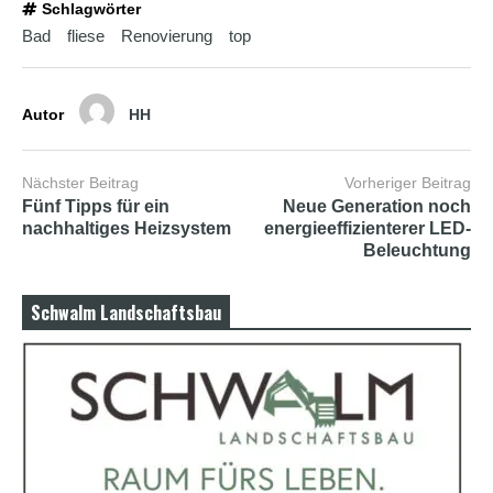
b
Schlagwörter
i
Bad
fliese
Renovierung
top
a
n
s
e
Autor
HH
x
h
d
p
Nächster Beitrag
Vorheriger Beitrag
o
Fünf Tipps für ein
Neue Generation noch
r
nachhaltiges Heizsystem
energieeffizienterer LED-
n
Beleuchtung
Schwalm Landschaftsbau