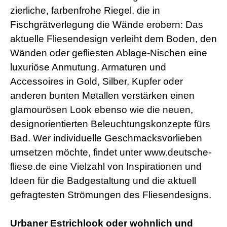
s
zierliche, farbenfrohe Riegel, die in
e
Fischgrätverlegung die Wände erobern: Das
x
r
aktuelle Fliesendesign verleiht dem Boden, den
5
Wänden oder gefliesten Ablage-Nischen eine
7
s
luxuriöse Anmutung. Armaturen und
h
Accessoires in Gold, Silber, Kupfer oder
e
l
anderen bunten Metallen verstärken einen
l
p
glamourösen Look ebenso wie die neuen,
h
designorientierten Beleuchtungskonzepte fürs
p
S
Bad. Wer individuelle Geschmacksvorlieben
h
umsetzen möchte, findet unter www.deutsche-
e
l
fliese.de eine Vielzahl von Inspirationen und
l
Ideen für die Badgestaltung und die aktuell
d
o
gefragtesten Strömungen des Fliesendesigns.
w
n
l
Urbaner Estrichlook oder wohnlich und
o