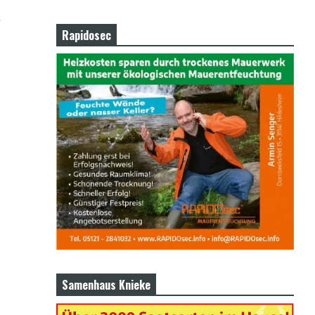
)
Rapidosec
Samenhaus Knieke