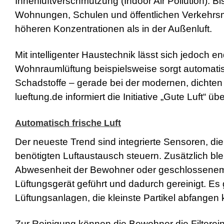
Innenluftverschmutzung (Indoor Air Pollution). 
s
Wohnungen, Schulen und öffentlichen Verkehrsmit
e
x
höheren Konzentrationen als in der Außenluft.
r
5
7
Mit intelligenter Haustechnik lässt sich jedoch 
s
Wohnraumlüftung beispielsweise sorgt automatisc
h
e
Schadstoffe – gerade bei der modernen, dichte
l
lueftung.de informiert die Initiative „Gute Luft“
l
p
h
Automatisch frische Luft
p
S
Der neueste Trend sind integrierte Sensoren, di
h
e
benötigten Luftaustausch steuern. Zusätzlich blei
l
Abwesenheit der Bewohner oder geschlossenem Fen
l
d
Lüftungsgerät geführt und dadurch gereinigt. Es gi
o
w
Lüftungsanlagen, die kleinste Partikel abfangen
n
l
Zur Reinigung können die Bewohner die Filtere
o