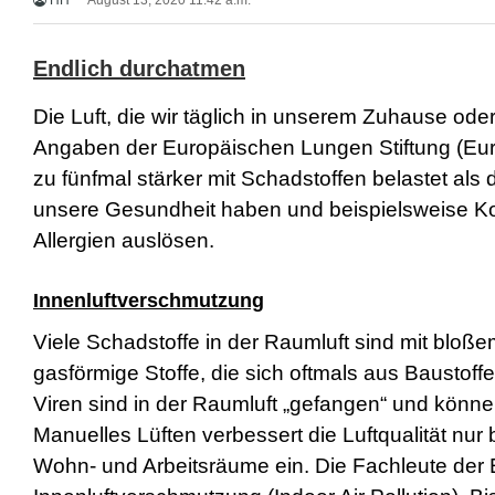
HH
August 13, 2020 11:42 a.m.
r
n
M
Endlich durchatmen
o
v
i
Die Luft, die wir täglich in unserem Zuhause ode
e
Angaben der Europäischen Lungen Stiftung (Euro
s
d
zu fünfmal stärker mit Schadstoffen belastet al
e
unsere Gesundheit haben und beispielsweise Ko
u
t
Allergien auslösen.
s
c
h
Innenluftverschmutzung
p
o
Viele Schadstoffe in der Raumluft sind mit bloß
r
gasförmige Stoffe, die sich oftmals aus Baustoff
n
o
Viren sind in der Raumluft „gefangen“ und könne
g
e
Manuelles Lüften verbessert die Luftqualität nur
i
Wohn- und Arbeitsräume ein. Die Fachleute der
l
e