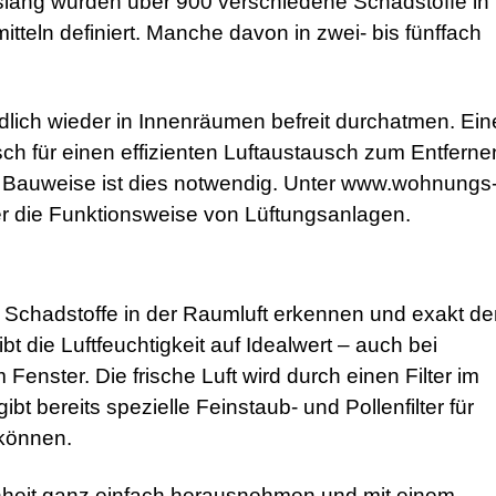
Bislang wurden über 900 verschiedene Schadstoffe in
teln definiert. Manche davon in zwei- bis fünffach
endlich wieder in Innenräumen befreit durchatmen. Ein
h für einen effizienten Luftaustausch zum Entferne
n Bauweise ist dies notwendig. Unter www.wohnungs
 über die Funktionsweise von Lüftungsanlagen.
e Schadstoffe in der Raumluft erkennen und exakt d
bt die Luftfeuchtigkeit auf Idealwert – auch bei
ster. Die frische Luft wird durch einen Filter im
bt bereits spezielle Feinstaub- und Pollenfilter für
 können.
inheit ganz einfach herausnehmen und mit einem