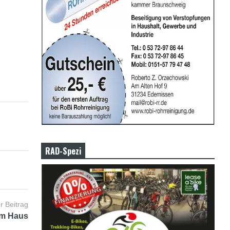
RAD-Spezi
r Beitrag
 im Haus