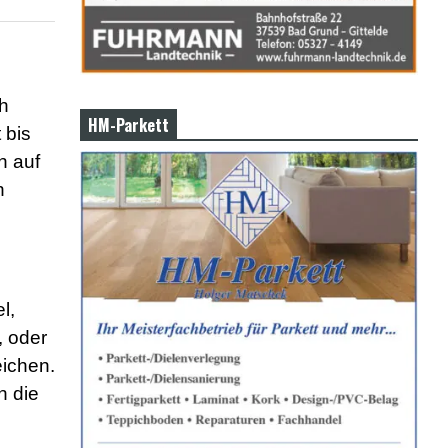
ch
HM-Parkett
 bis
n auf
h
l,
, oder
eichen.
n die