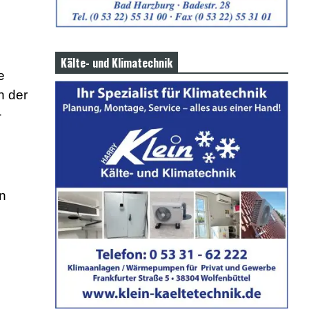
Kälte- und Klimatechnik
e
n der
-
en