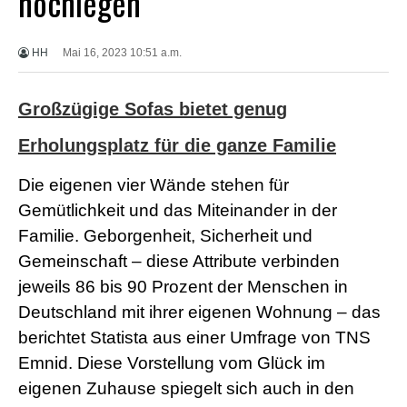
hochlegen
X
X
X
HH
Mai 16, 2023 10:51 a.m.
B
F
V
Großzügige Sofas bietet genug
i
d
e
Erholungsplatz für die ganze Familie
o
s
Die eigenen vier Wände stehen für
X
X
Gemütlichkeit und das Miteinander in der
X
Familie. Geborgenheit, Sicherheit und
H
D
Gemeinschaft – diese Attribute verbinden
S
jeweils 86 bis 90 Prozent der Menschen in
e
x
Deutschland mit ihrer eigenen Wohnung – das
F
berichtet Statista aus einer Umfrage von TNS
r
e
Emnid. Diese Vorstellung vom Glück im
e
P
eigenen Zuhause spiegelt sich auch in den
o