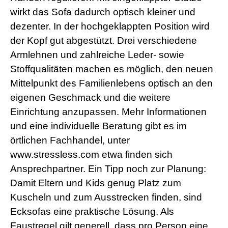
d
e
wirkt das Sofa dadurch optisch kleiner und
o
dezenter. In der hochgeklappten Position wird
s
j
der Kopf gut abgestützt. Drei verschiedene
i
Armlehnen und zahlreiche Leder- sowie
z
z
Stoffqualitäten machen es möglich, den neuen
m
Mittelpunkt des Familienlebens optisch an den
e
x
eigenen Geschmack und die weitere
x
x
Einrichtung anzupassen. Mehr Informationen
i
und eine individuelle Beratung gibt es im
n
d
örtlichen Fachhandel, unter
i
www.stressless.com etwa finden sich
a
n
Ansprechpartner. Ein Tipp noch zur Planung:
s
Damit Eltern und Kids genug Platz zum
e
x
Kuscheln und zum Ausstrecken finden, sind
l
Ecksofas eine praktische Lösung. Als
e
s
Faustregel gilt generell, dass pro Person eine