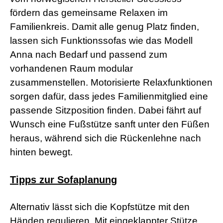
a
fördern das gemeinsame Relaxen im
d
Familienkreis. Damit alle genug Platz finden,
w
o
lassen sich Funktionssofas wie das Modell
r
m
Anna nach Bedarf und passend zum
s
vorhandenen Raum modular
h
e
zusammenstellen. Motorisierte Relaxfunktionen
l
sorgen dafür, dass jedes Familienmitglied eine
l
s
passende Sitzposition finden. Dabei fährt auf
e
Wunsch eine Fußstütze sanft unter den Füßen
x
v
heraus, während sich die Rückenlehne nach
i
hinten bewegt.
d
e
o
Tipps zur Sofaplanung
x
x
x
v
Alternativ lässt sich die Kopfstütze mit den
i
Händen regulieren. Mit eingeklappter Stütze