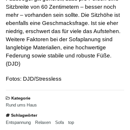
b
i
Sitzbreite von 60 Zentimetern – besser noch
a
mehr – vorhanden sein sollte. Die Sitzhöhe ist
n
s
ebenfalls eine Geschmacksfrage. Ist sie eher
e
niedrig, erschwert das für viele das Aufstehen.
x
h
Weitere Faktoren bei der Sofaplanung sind
d
langlebige Materialien, eine hochwertige
p
o
Federung sowie stabile und robuste Füße.
r
(DJD)
n
Fotos: DJD/Stressless
Kategorie
Rund ums Haus
Schlagwörter
Entspannung
Relaxen
Sofa
top