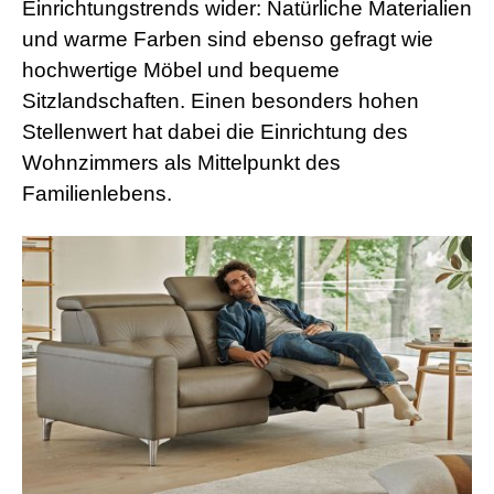
Einrichtungstrends wider: Natürliche Materialien
r
n
und warme Farben sind ebenso gefragt wie
M
hochwertige Möbel und bequeme
o
v
Sitzlandschaften. Einen besonders hohen
i
Stellenwert hat dabei die Einrichtung des
e
s
Wohnzimmers als Mittelpunkt des
d
Familienlebens.
e
u
t
s
c
h
p
o
r
n
o
g
e
i
l
e