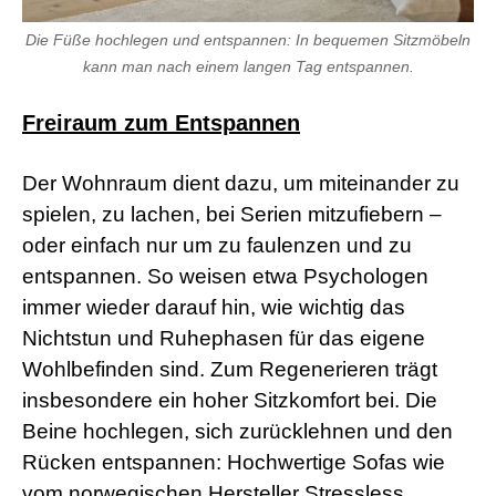
s
e
Die Füße hochlegen und entspannen: In bequemen Sitzmöbeln
x
kann man nach einem langen Tag entspannen.
r
5
7
Freiraum zum Entspannen
s
h
e
Der Wohnraum dient dazu, um miteinander zu
l
spielen, zu lachen, bei Serien mitzufiebern –
l
p
oder einfach nur um zu faulenzen und zu
h
entspannen. So weisen etwa Psychologen
p
S
immer wieder darauf hin, wie wichtig das
h
e
Nichtstun und Ruhephasen für das eigene
l
Wohlbefinden sind. Zum Regenerieren trägt
l
d
insbesondere ein hoher Sitzkomfort bei. Die
o
Beine hochlegen, sich zurücklehnen und den
w
n
Rücken entspannen: Hochwertige Sofas wie
l
vom norwegischen Hersteller Stressless
o