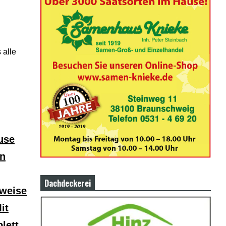
 alle
use
en
Dachdeckerei
sweise
it
lett