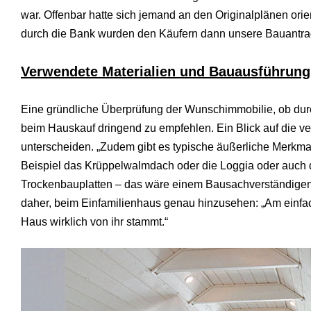
s
war. Offenbar hatte sich jemand an den Originalplänen orie
e
durch die Bank wurden den Käufern dann unsere Bauantrag
x
r
5
Verwendete Materialien und Bauausführung
7
s
h
Eine gründliche Überprüfung der Wunschimmobilie, ob durc
e
l
beim Hauskauf dringend zu empfehlen. Ein Blick auf die ve
l
unterscheiden. „Zudem gibt es typische äußerliche Merkma
p
h
Beispiel das Krüppelwalmdach oder die Loggia oder auch 
p
Trockenbauplatten – das wäre einem Bausachverständigen s
S
h
daher, beim Einfamilienhaus genau hinzusehen: „Am einfac
e
Haus wirklich von ihr stammt.“
l
l
d
o
w
n
l
o