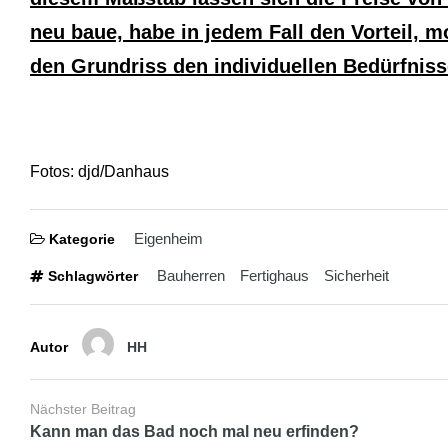
b
i
neu baue, habe in jedem Fall den Vorteil,
a
n
den Grundriss den individuellen Bedürfnis
s
e
x
h
d
p
Fotos: djd/Danhaus
o
r
n
Eigenheim
Kategorie
Bauherren
Fertighaus
Sicherheit
Schlagwörter
Autor
HH
Nächster Beitrag
Kann man das Bad noch mal neu erfinden?