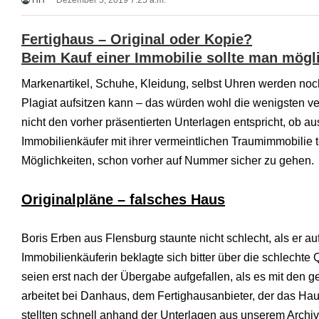
HH
Dezember 5, 2019 7:25 a.m.
r
n
M
Fertighaus – Original oder Kopie?
o
Beim Kauf einer Immobilie sollte man mög
v
i
Markenartikel, Schuhe, Kleidung, selbst Uhren werden no
e
s
Plagiat aufsitzen kann – das würden wohl die wenigsten v
d
nicht den vorher präsentierten Unterlagen entspricht, ob a
e
u
Immobilienkäufer mit ihrer vermeintlichen Traumimmobilie 
t
Möglichkeiten, schon vorher auf Nummer sicher zu gehen.
s
c
h
Originalpläne – falsches Haus
p
o
r
Boris Erben aus Flensburg staunte nicht schlecht, als er 
n
o
Immobilienkäuferin beklagte sich bitter über die schlecht
g
seien erst nach der Übergabe aufgefallen, als es mit den
e
i
arbeitet bei Danhaus, dem Fertighausanbieter, der das Ha
l
stellten schnell anhand der Unterlagen aus unserem Archiv 
e