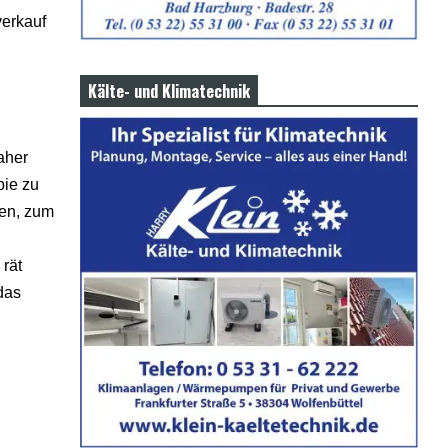
verkauf
Kälte- und Klimatechnik
aher
pie zu
den, zum
rät
das