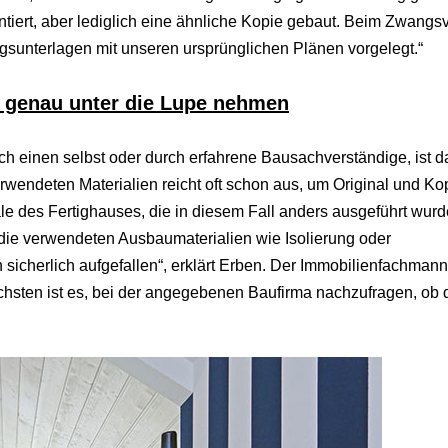
ntiert, aber lediglich eine ähnliche Kopie gebaut. Beim Zwangs
sunterlagen mit unseren ursprünglichen Plänen vorgelegt.“
 genau unter die Lupe nehmen
h einen selbst oder durch erfahrene Bausachverständige, ist d
rwendeten Materialien reicht oft schon aus, um Original und Ko
le des Fertighauses, die in diesem Fall anders ausgeführt wur
die verwendeten Ausbaumaterialien wie Isolierung oder
icherlich aufgefallen“, erklärt Erben. Der Immobilienfachmann 
hsten ist es, bei der angegebenen Baufirma nachzufragen, ob 