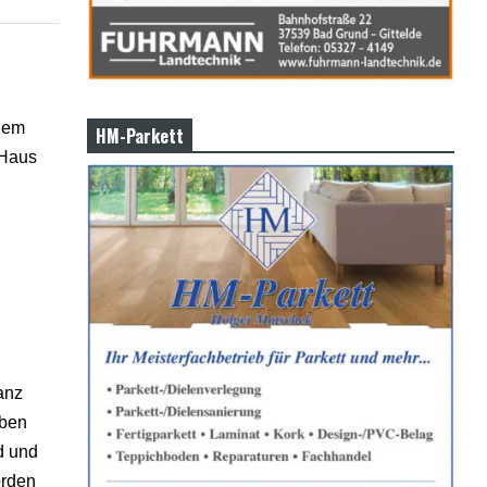
inem
HM-Parkett
 Haus
anz
rben
d und
orden