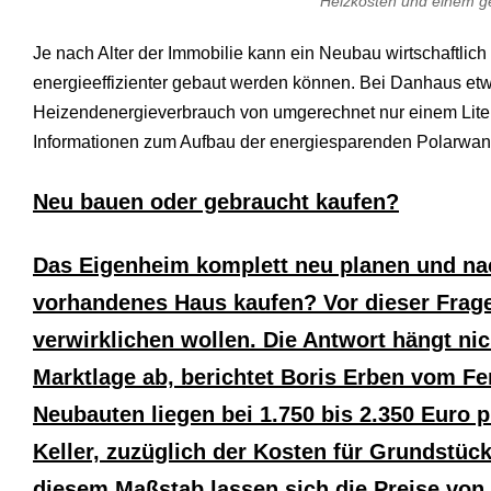
d
Heizkosten und einem 
e
o
Je nach Alter der Immobilie kann ein Neubau wirtschaftlic
s
j
energieeffizienter gebaut werden können. Bei Danhaus etw
i
Heizendenergieverbrauch von umgerechnet nur einem Liter 
z
z
Informationen zum Aufbau der energiesparenden Polarwand 
m
e
x
Neu bauen oder gebraucht kaufen?
x
x
i
Das Eigenheim komplett neu planen und na
n
d
vorhandenes Haus kaufen? Vor dieser Frage
i
a
verwirklichen wollen. Die Antwort hängt ni
n
Marktlage ab, berichtet Boris Erben vom Fe
s
e
Neubauten liegen bei 1.750 bis 2.350 Euro
x
l
Keller, zuzüglich der Kosten für Grundstü
e
s
diesem Maßstab lassen sich die Preise von