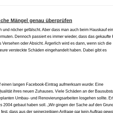
liche Mängel genau überprüfen
ch und nöcher gefälscht. Aber dass man auch beim Hauskauf e
ermuten. Dennoch passiert es immer wieder, dass das gekaufte
us Versehen oder Absicht. Ärgerlich wird es dann, wenn sich die
teure versteckte Schäden eingehandelt haben. Dabei gibt es
auf einen langen Facebook-Eintrag aufmerksam wurde: Eine
e Qualität ihres neuen Zuhauses. Viele Schäden an der Bausubst
 geplanten Umbau- und Renovierungsarbeiten losgehen sollte. E
us 2004 gebaut haben soll. „Wir gingen der Sache auf den Grun
fest, dass aus der seinerzeitigen Anfrage gar kein Auftrag gew