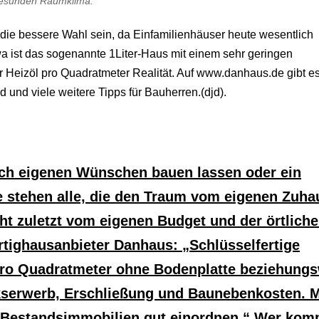
gesunden Raumklima.
h die bessere Wahl sein, da Einfamilienhäuser heute wesentlich
a ist das sogenannte 1Liter-Haus mit einem sehr geringen
Heizöl pro Quadratmeter Realität. Auf www.danhaus.de gibt es
und viele weitere Tipps für Bauherren.(djd).
ch eigenen Wünschen bauen lassen oder ein
 stehen alle, die den Traum vom eigenen Zuha
cht zuletzt vom eigenen Budget und der örtlich
rtighausanbieter Danhaus: „Schlüsselfertige
 pro Quadratmeter ohne Bodenplatte beziehung
ckserwerb, Erschließung und Baunebenkosten. M
 Bestandsimmobilien gut einordnen.“ Wer komp