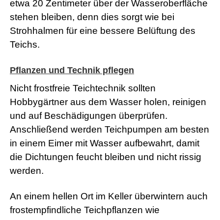
etwa 20 Zentimeter über der Wasseroberfläche
a
stehen bleiben, denn dies sorgt wie bei
d
w
Strohhalmen für eine bessere Belüftung des
o
Teichs.
r
m
s
Pflanzen und Technik pflegen
h
e
Nicht frostfreie Teichtechnik sollten
l
l
Hobbygärtner aus dem Wasser holen, reinigen
s
e
und auf Beschädigungen überprüfen.
x
Anschließend werden Teichpumpen am besten
v
i
in einem Eimer mit Wasser aufbewahrt, damit
d
die Dichtungen feucht bleiben und nicht rissig
e
o
werden.
x
x
x
An einem hellen Ort im Keller überwintern auch
v
frostempfindliche Teichpflanzen wie
i