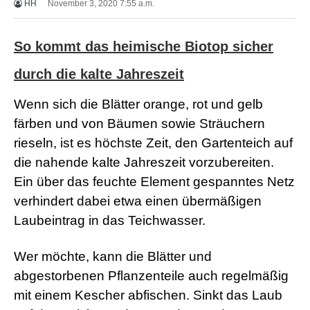
HH
November 3, 2020 7:55 a.m.
X
X
X
So kommt das heimische Biotop sicher
B
F
V
durch die kalte Jahreszeit
i
d
Wenn sich die Blätter orange, rot und gelb
e
o
färben und von Bäumen sowie Sträuchern
s
rieseln, ist es höchste Zeit, den Gartenteich auf
X
X
die nahende kalte Jahreszeit vorzubereiten.
X
Ein über das feuchte Element gespanntes Netz
H
D
verhindert dabei etwa einen übermäßigen
S
Laubeintrag in das Teichwasser.
e
x
F
Wer möchte, kann die Blätter und
r
e
abgestorbenen Pflanzenteile auch regelmäßig
e
mit einem Kescher abfischen. Sinkt das Laub
P
o