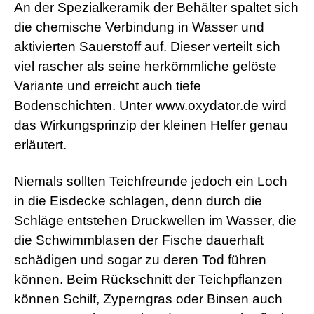
An der Spezialkeramik der Behälter spaltet sich
s
e
die chemische Verbindung in Wasser und
x
aktivierten Sauerstoff auf. Dieser verteilt sich
r
5
viel rascher als seine herkömmliche gelöste
7
Variante und erreicht auch tiefe
s
h
Bodenschichten. Unter www.oxydator.de wird
e
das Wirkungsprinzip der kleinen Helfer genau
l
l
erläutert.
p
h
p
Niemals sollten Teichfreunde jedoch ein Loch
S
in die Eisdecke schlagen, denn durch die
h
e
Schläge entstehen Druckwellen im Wasser, die
l
l
die Schwimmblasen der Fische dauerhaft
d
schädigen und sogar zu deren Tod führen
o
w
können. Beim Rückschnitt der Teichpflanzen
n
können Schilf, Zyperngras oder Binsen auch
l
o