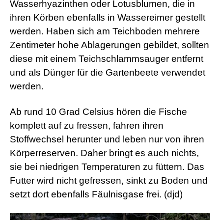
d
Wasserhyazinthen oder Lotusblumen, die in
e
ihren Körben ebenfalls in Wassereimer gestellt
o
s
werden. Haben sich am Teichboden mehrere
j
Zentimeter hohe Ablagerungen gebildet, sollten
i
z
diese mit einem Teichschlammsauger entfernt
z
m
und als Dünger für die Gartenbeete verwendet
e
werden.
x
x
x
Ab rund 10 Grad Celsius hören die Fische
i
n
komplett auf zu fressen, fahren ihren
d
Stoffwechsel herunter und leben nur von ihren
i
a
Körperreserven. Daher bringt es auch nichts,
n
sie bei niedrigen Temperaturen zu füttern. Das
s
e
Futter wird nicht gefressen, sinkt zu Boden und
x
setzt dort ebenfalls Fäulnisgase frei. (djd)
l
e
s