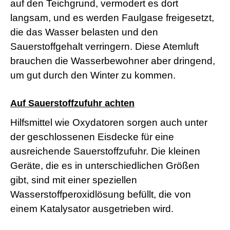
auf den Teichgrund, vermodert es dort
r
n
langsam, und es werden Faulgase freigesetzt,
M
die das Wasser belasten und den
o
v
Sauerstoffgehalt verringern. Diese Atemluft
i
brauchen die Wasserbewohner aber dringend,
e
s
um gut durch den Winter zu kommen.
d
e
u
Auf Sauerstoffzufuhr achten
t
s
Hilfsmittel wie Oxydatoren sorgen auch unter
c
der geschlossenen Eisdecke für eine
h
p
ausreichende Sauerstoffzufuhr. Die kleinen
o
r
Geräte, die es in unterschiedlichen Größen
n
gibt, sind mit einer speziellen
o
g
Wasserstoffperoxidlösung befüllt, die von
e
einem Katalysator ausgetrieben wird.
i
l
e