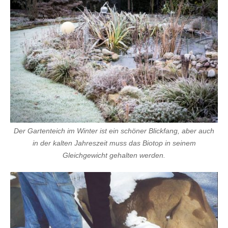
b
i
a
n
s
e
x
h
d
p
o
r
n
Der Gartenteich im Winter ist ein schöner Blickfang, aber auch
in der kalten Jahreszeit muss das Biotop in seinem
Gleichgewicht gehalten werden.