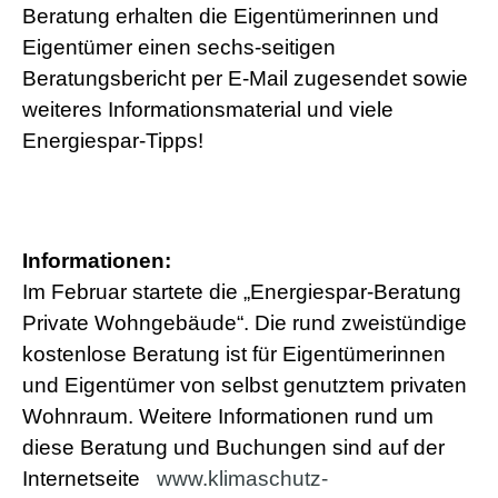
Beratung erhalten die Eigentümerinnen und
s
e
Eigentümer einen sechs-seitigen
x
Beratungsbericht per E-Mail zugesendet sowie
r
5
weiteres Informationsmaterial und viele
7
s
Energiespar-Tipps!
h
e
l
l
p
h
Informationen:
p
Im Februar startete die „Energiespar-Beratung
S
h
Private Wohngebäude“. Die rund zweistündige
e
kostenlose Beratung ist für Eigentümerinnen
l
l
und Eigentümer von selbst genutztem privaten
d
Wohnraum. Weitere Informationen rund um
o
w
diese Beratung und Buchungen sind auf der
n
Internetseite
www.klimaschutz-
l
o