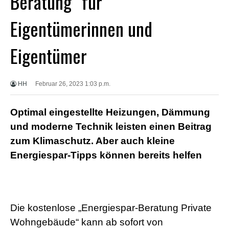
Beratung“ für
X
X
Eigentümerinnen und
X
B
F
Eigentümer
V
i
d
e
HH
Februar 26, 2023 1:03 p.m.
o
s
X
Optimal eingestellte Heizungen, Dämmung
X
X
und moderne Technik leisten einen Beitrag
H
zum Klimaschutz. Aber auch kleine
D
S
Energiespar-Tipps können bereits helfen
e
x
F
r
e
Die kostenlose „Energiespar-Beratung Private
e
P
Wohngebäude“ kann ab sofort von
o