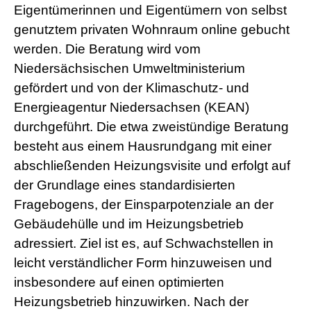
Eigentümerinnen und Eigentümern von selbst
r
n
genutztem privaten Wohnraum online gebucht
M
o
werden. Die Beratung wird vom
v
Niedersächsischen Umweltministerium
i
e
gefördert und von der Klimaschutz- und
s
Energieagentur Niedersachsen (KEAN)
d
e
durchgeführt. Die etwa zweistündige Beratung
u
besteht aus einem Hausrundgang mit einer
t
s
abschließenden Heizungsvisite und erfolgt auf
c
der Grundlage eines standardisierten
h
p
Fragebogens, der Einsparpotenziale an der
o
r
Gebäudehülle und im Heizungsbetrieb
n
adressiert. Ziel ist es, auf Schwachstellen in
o
g
leicht verständlicher Form hinzuweisen und
e
insbesondere auf einen optimierten
i
l
Heizungsbetrieb hinzuwirken. Nach der
e