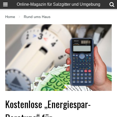
F
Online-Magazin für Salzgitter und Umgebung
u
l
l
Home
Rund ums Haus
D
e
s
i
S
e
x
X
X
X
X
P
o
r
n
v
i
Kostenlose „Energiespar-
d
e
o
s