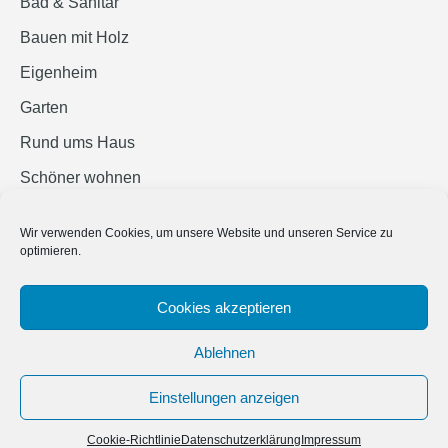
Bad & Sanitär
Bauen mit Holz
Eigenheim
Garten
Rund ums Haus
Schöner wohnen
Sicherheit
Wir verwenden Cookies, um unsere Website und unseren Service zu
optimieren.
SUCHEN
Cookies akzeptieren
Ablehnen
Einstellungen anzeigen
© 2019 Bauland Magazin Braunschweig, Peine & Wolfsburg. All rights
reserved.
Cookie-Richtlinie
Datenschutzerklärung
Impressum