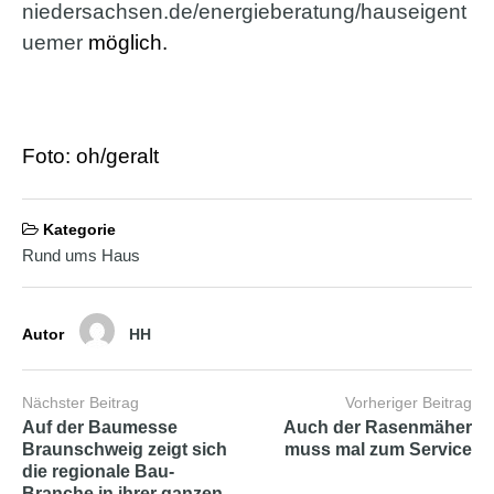
niedersachsen.de/energieberatung/hauseigent
a
d
uemer
möglich.
w
o
r
m
s
Foto: oh/geralt
h
e
l
l
Kategorie
s
Rund ums Haus
e
x
v
i
d
Autor
HH
e
o
x
Nächster Beitrag
Vorheriger Beitrag
x
Auf der Baumesse
Auch der Rasenmäher
x
Braunschweig zeigt sich
muss mal zum Service
v
die regionale Bau-
i
Branche in ihrer ganzen