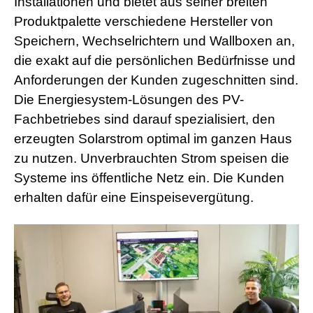
Installationen und bietet aus seiner breiten
b
i
Produktpalette verschiedene Hersteller von
a
n
Speichern, Wechselrichtern und Wallboxen an,
s
die exakt auf die persönlichen Bedürfnisse und
e
x
Anforderungen der Kunden zugeschnitten sind.
h
Die Energiesystem-Lösungen des PV-
d
p
Fachbetriebes sind darauf spezialisiert, den
o
erzeugten Solarstrom optimal im ganzen Haus
r
n
zu nutzen. Unverbrauchten Strom speisen die
Systeme ins öffentliche Netz ein. Die Kunden
erhalten dafür eine Einspeisevergütung.