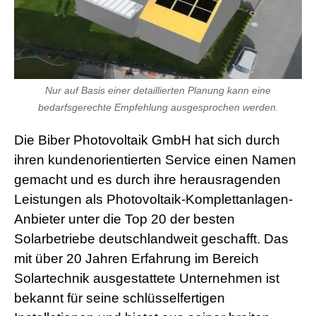
d
e
o
s
j
i
z
z
Nur auf Basis einer detaillierten Planung kann eine
m
bedarfsgerechte Empfehlung ausgesprochen werden.
e
x
Die Biber Photovoltaik GmbH hat sich durch
x
x
ihren kundenorientierten Service einen Namen
i
n
gemacht und es durch ihre herausragenden
d
Leistungen als Photovoltaik-Komplettanlagen-
i
a
Anbieter unter die Top 20 der besten
n
Solarbetriebe deutschlandweit geschafft. Das
s
e
mit über 20 Jahren Erfahrung im Bereich
x
Solartechnik ausgestattete Unternehmen ist
l
e
bekannt für seine schlüsselfertigen
s