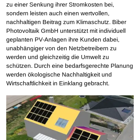
zu einer Senkung ihrer Stromkosten bei,
a
d
sondern leisten auch einen wertvollen,
w
nachhaltigen Beitrag zum Klimaschutz. Biber
o
r
Photovoltaik GmbH unterstützt mit individuell
m
geplanten PV-Anlagen ihre Kunden dabei,
s
h
unabhängiger von den Netzbetreibern zu
e
l
werden und gleichzeitig die Umwelt zu
l
schützen. Durch eine bedarfsgerechte Planung
s
e
werden ökologische Nachhaltigkeit und
x
Wirtschaftlichkeit in Einklang gebracht.
v
i
d
e
o
x
x
x
v
i