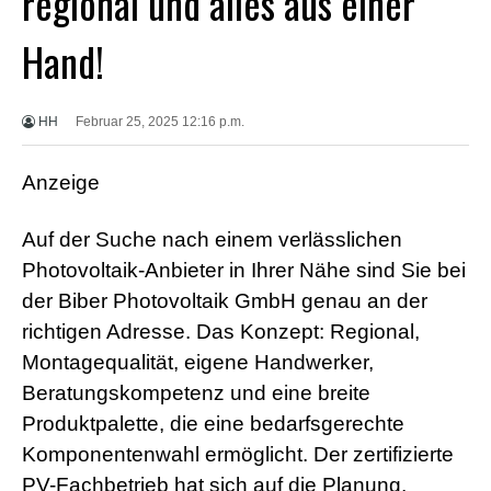
regional und alles aus einer
X
X
Hand!
X
B
F
V
HH
Februar 25, 2025 12:16 p.m.
i
d
e
Anzeige
o
s
X
Auf der Suche nach einem verlässlichen
X
Photovoltaik-Anbieter in Ihrer Nähe sind Sie bei
X
H
der Biber Photovoltaik GmbH genau an der
D
S
richtigen Adresse. Das Konzept: Regional,
e
Montagequalität, eigene Handwerker,
x
F
Beratungskompetenz und eine breite
r
Produktpalette, die eine bedarfsgerechte
e
e
Komponentenwahl ermöglicht. Der zertifizierte
P
PV-Fachbetrieb hat sich auf die Planung,
o