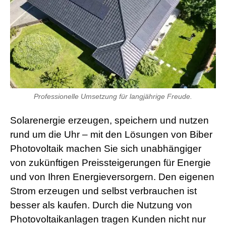
s
e
x
r
5
7
s
h
e
l
Professionelle Umsetzung für langjährige Freude.
l
p
h
Solarenergie erzeugen, speichern und nutzen
p
rund um die Uhr – mit den Lösungen von Biber
S
h
Photovoltaik machen Sie sich unabhängiger
e
von zukünftigen Preissteigerungen für Energie
l
l
und von Ihren Energieversorgern. Den eigenen
d
o
Strom erzeugen und selbst verbrauchen ist
w
besser als kaufen. Durch die Nutzung von
n
l
Photovoltaikanlagen tragen Kunden nicht nur
o