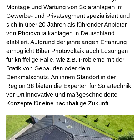
r
Montage und Wartung von Solaranlagen im
n
Gewerbe- und Privatsegment spezialisiert und
M
o
sich in über 20 Jahren als führender Anbieter
v
i
von Photovoltaikanlagen in Deutschland
e
etabliert. Aufgrund der jahrelangen Erfahrung
s
d
ermöglicht Biber Photovoltaik auch Lösungen
e
für kniffelige Fälle, wie z.B. Probleme mit der
u
t
Statik von Gebäuden oder dem
s
Denkmalschutz. An ihrem Standort in der
c
h
Region 38 bieten die Experten für Solartechnik
p
vor Ort innovative und maßgeschneiderte
o
r
Konzepte für eine nachhaltige Zukunft.
n
o
g
e
i
l
e