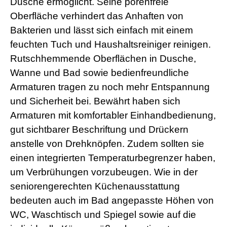
Dusche ermöglicht. Seine porenfreie
a
Oberfläche verhindert das Anhaften von
d
w
Bakterien und lässt sich einfach mit einem
o
feuchten Tuch und Haushaltsreiniger reinigen.
r
m
Rutschhemmende Oberflächen in Dusche,
s
Wanne und Bad sowie bedienfreundliche
h
e
Armaturen tragen zu noch mehr Entspannung
l
l
und Sicherheit bei. Bewährt haben sich
s
Armaturen mit komfortabler Einhandbedienung,
e
x
gut sichtbarer Beschriftung und Drückern
v
anstelle von Drehknöpfen. Zudem sollten sie
i
d
einen integrierten Temperaturbegrenzer haben,
e
um Verbrühungen vorzubeugen. Wie in der
o
x
seniorengerechten Küchenausstattung
x
bedeuten auch im Bad angepasste Höhen von
x
v
WC, Waschtisch und Spiegel sowie auf die
i