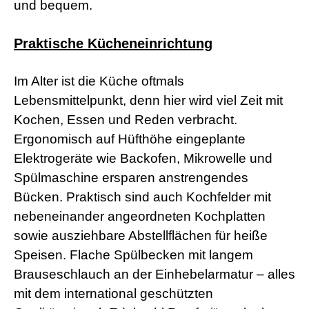
und bequem.
r
n
M
Praktische Kücheneinrichtung
o
v
i
Im Alter ist die Küche oftmals
e
s
Lebensmittelpunkt, denn hier wird viel Zeit mit
d
Kochen, Essen und Reden verbracht.
e
u
Ergonomisch auf Hüfthöhe eingeplante
t
Elektrogeräte wie Backofen, Mikrowelle und
s
c
Spülmaschine ersparen anstrengendes
h
p
Bücken. Praktisch sind auch Kochfelder mit
o
nebeneinander angeordneten Kochplatten
r
n
sowie ausziehbare Abstellflächen für heiße
o
Speisen. Flache Spülbecken mit langem
g
e
Brauseschlauch an der Einhebelarmatur – alles
i
mit dem international geschützten
l
e