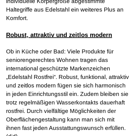
d
individuelle Körpergröße abgestimmte
e
Haltegriffe aus Edelstahl ein weiteres Plus an
o
s
Komfort.
j
i
z
Robust, attraktiv und zeitlos modern
z
m
e
Ob in Küche oder Bad: Viele Produkte für
x
seniorengerechtes Wohnen tragen das
x
x
international geschützte Markenzeichen
i
„Edelstahl Rostfrei“. Robust, funktional, attraktiv
n
d
und zeitlos modern fügen sie sich harmonisch
i
a
in jeden Einrichtungsstil ein. Zudem bleiben sie
n
trotz regelmäßigen Wasserkontakts dauerhaft
s
e
rostfrei. Durch vielfältige Möglichkeiten der
x
Oberflächengestaltung kann man sich mit
l
e
ihnen fast jeden Ausstattungswunsch erfüllen.
s