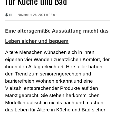
für Küche und Bad
X
X
X
HH
November 26, 2021 9:33 a.m.
B
F
V
Eine altersgemäße Ausstattung macht das
i
d
e
Leben sicher und bequem
o
s
Ältere Menschen wünschen sich in ihren
X
X
eigenen vier Wänden zusätzlichen Komfort, der
X
ihnen den Alltag erleichtert. Hersteller haben
H
D
den Trend zum seniorengerechten und
S
barrierefreien Wohnen erkannt und eine
e
x
Vielzahl entsprechender Produkte auf den
F
Markt gebracht. Sie stehen herkömmlichen
r
e
Modellen optisch in nichts nach und machen
e
P
das Leben für Ältere in Küche und Bad sicher
o