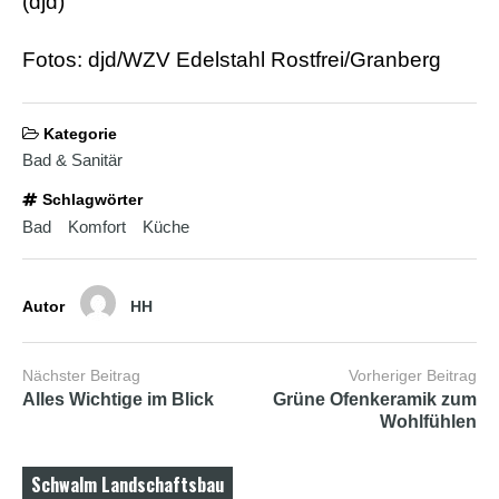
(djd)
b
i
a
Fotos: djd/WZV Edelstahl Rostfrei/Granberg
n
s
e
x
Kategorie
h
Bad & Sanitär
d
p
Schlagwörter
o
r
Bad
Komfort
Küche
n
Autor
HH
Nächster Beitrag
Vorheriger Beitrag
Alles Wichtige im Blick
Grüne Ofenkeramik zum
Wohlfühlen
Schwalm Landschaftsbau