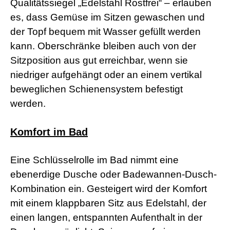
Qualitätssiegel „Edelstahl Rostfrei“ – erlauben
s
es, dass Gemüse im Sitzen gewaschen und
e
x
der Topf bequem mit Wasser gefüllt werden
r
5
kann. Oberschränke bleiben auch von der
7
Sitzposition aus gut erreichbar, wenn sie
s
h
niedriger aufgehängt oder an einem vertikal
e
beweglichen Schienensystem befestigt
l
l
werden.
p
h
p
Komfort im Bad
S
h
e
Eine Schlüsselrolle im Bad nimmt eine
l
ebenerdige Dusche oder Badewannen-Dusch-
l
d
Kombination ein. Gesteigert wird der Komfort
o
w
mit einem klappbaren Sitz aus Edelstahl, der
n
einen langen, entspannten Aufenthalt in der
l
o