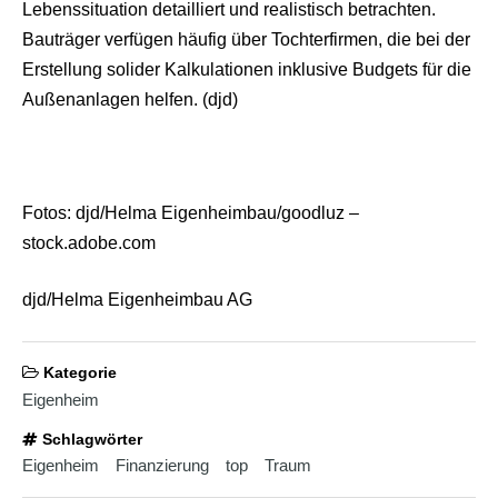
b
Lebenssituation detailliert und realistisch betrachten.
i
Bauträger verfügen häufig über Tochterfirmen, die bei der
a
n
Erstellung solider Kalkulationen inklusive Budgets für die
s
Außenanlagen helfen. (djd)
e
x
h
d
p
o
Fotos: djd/Helma Eigenheimbau/goodluz –
r
n
stock.adobe.com
djd/Helma Eigenheimbau AG
Kategorie
Eigenheim
Schlagwörter
Eigenheim
Finanzierung
top
Traum