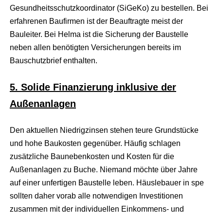
d
Gesundheitsschutzkoordinator (SiGeKo) zu bestellen. Bei
e
o
erfahrenen Baufirmen ist der Beauftragte meist der
s
Bauleiter. Bei Helma ist die Sicherung der Baustelle
j
i
neben allen benötigten Versicherungen bereits im
z
Bauschutzbrief enthalten.
z
m
e
5. Solide Finanzierung inklusive der
x
x
Außenanlagen
x
i
n
Den aktuellen Niedrigzinsen stehen teure Grundstücke
d
i
und hohe Baukosten gegenüber. Häufig schlagen
a
zusätzliche Baunebenkosten und Kosten für die
n
s
Außenanlagen zu Buche. Niemand möchte über Jahre
e
auf einer unfertigen Baustelle leben. Häuslebauer in spe
x
l
sollten daher vorab alle notwendigen Investitionen
e
zusammen mit der individuellen Einkommens- und
s