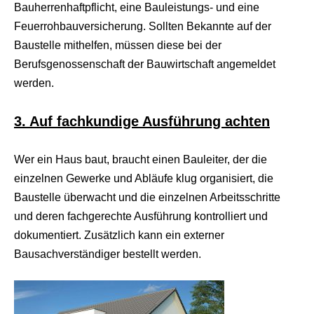
Bauherrenhaftpflicht, eine Bauleistungs- und eine
s
e
Feuerrohbauversicherung. Sollten Bekannte auf der
x
Baustelle mithelfen, müssen diese bei der
r
5
Berufsgenossenschaft der Bauwirtschaft angemeldet
7
werden.
s
h
e
3. Auf fachkundige Ausführung achten
l
l
p
Wer ein Haus baut, braucht einen Bauleiter, der die
h
p
einzelnen Gewerke und Abläufe klug organisiert, die
S
Baustelle überwacht und die einzelnen Arbeitsschritte
h
e
und deren fachgerechte Ausführung kontrolliert und
l
dokumentiert. Zusätzlich kann ein externer
l
d
Bausachverständiger bestellt werden.
o
w
n
l
o