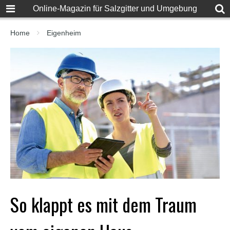
F
Online-Magazin für Salzgitter und Umgebung
u
l
l
Home
Eigenheim
D
e
s
i
S
e
x
X
X
X
X
P
o
r
n
v
i
So klappt es mit dem Traum
d
e
o
s