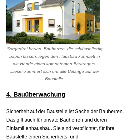
a
d
w
o
r
m
s
h
Sorgenfrei bauen: Bauherren, die schlüsselfertig
e
l
bauen lassen, legen den Hausbau komplett in
l
die Hände eines kompetenten Bauträgers.
s
Dieser kümmert sich um alle Belange auf der
e
x
Baustelle.
v
i
4. Bauüberwachung
d
e
o
Sicherheit auf der Baustelle ist Sache der Bauherren.
x
x
Das gilt auch für private Bauherren und deren
x
Einfamilienhausbau. Sie sind verpflichtet, für ihre
v
i
Baustelle einen Sicherheits- und