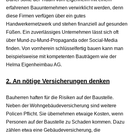
r
erfahrenen Bauunternehmen verwirklicht werden, denn
n
M
diese Firmen verfügen über ein gutes
o
Handwerkernetzwerk und stehen finanziell auf gesunden
v
i
Füßen. Ein zuverlässiges Unternehmen lässt sich oft
e
über Mund-zu-Mund-Propaganda oder Social-Media
s
d
finden. Von vornherein schlüsselfertig bauen kann man
e
beispielsweise mit kompetenten Bauträgern wie der
u
t
Helma Eigenheimbau AG.
s
c
h
2. An nötige Versicherungen denken
p
o
r
Bauherren haften für die Risiken auf der Baustelle.
n
Neben der Wohngebäudeversicherung sind weitere
o
g
Policen Pflicht. Sie übernehmen etwaige Kosten, wenn
e
Personen auf der Baustelle zu Schaden kommen. Dazu
i
l
zählen etwa eine Gebäudeversicherung, die
e