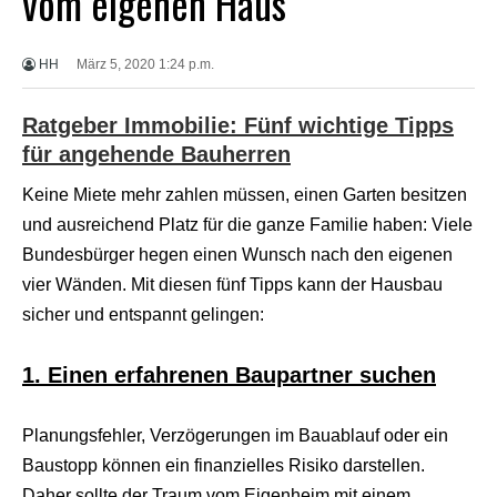
vom eigenen Haus
X
X
X
HH
März 5, 2020 1:24 p.m.
B
F
V
Ratgeber Immobilie: Fünf wichtige Tipps
i
für angehende Bauherren
d
e
o
Keine Miete mehr zahlen müssen, einen Garten besitzen
s
und ausreichend Platz für die ganze Familie haben: Viele
X
X
Bundesbürger hegen einen Wunsch nach den eigenen
X
vier Wänden. Mit diesen fünf Tipps kann der Hausbau
H
D
sicher und entspannt gelingen:
S
e
x
1. Einen erfahrenen Baupartner suchen
F
r
e
Planungsfehler, Verzögerungen im Bauablauf oder ein
e
Baustopp können ein finanzielles Risiko darstellen.
P
o
Daher sollte der Traum vom Eigenheim mit einem